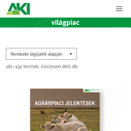
világpiac
Sorted
181–192 termék, összesen 866 db
by
latest