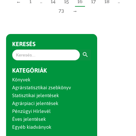
←
1
…
14
15
16
17
18
…
73
→
KERESÉS
Search Button
Search
for:
KATEGÓRIÁK
Könyvek
Agrárstatisztikai zsebkönyv
Statisztikai jelentések
Agrárpiaci jelentések
Pénzügyi Hírlevél
Éves jelentések
Egyéb kiadványok