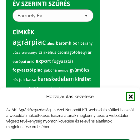
ÉV SZERINTI SZŰRÉS
Bármely Év
CÍMKÉK
agrárpiac
baromfi
bor
bárány
alma
csirkehús
csomagolóhelyi ár
búza
cseresznye
export
fogyasztás
európai unió
gyümölcs
fogyasztói piac
gabona
gomba
kereskedelem
kínálat
juh
kacsa
hús
nagybani piac
marhahús
körte
narancs
nemzetközi árinformációk
Hozzájárulás kezelése
piaci jelentés
piac
paradicsom
Az AKI Agrárközgazdasági Intézet Nonprofit Kft. weboldala sütiket használ
a weboldal működtetése, használatának megkönnyítése, a weboldalon
pulyka
pulykahús
sertés
sertéshús
végzett tevékenység nyomon követése és releváns ajánlatok
termelői
termelés
megjelenítése érdekében.
szarvasmarha
ár
világpiac
tojás
vágóbárány