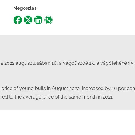
Megosztás
Share
Share
Share
Share
on
on
on
on
Facebook
X
LinkedIn
WhatsApp
ői ára 2022 augusztusában 16, a vágóüszőé 15, a vágótehéné 
price of young bulls in August 2022, increased by 16 per cent,
ed to the average price of the same month in 2021.