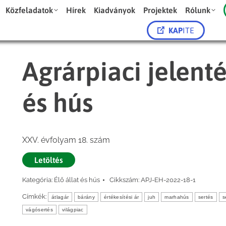
Közfeladatok
Hírek
Kiadványok
Projektek
Rólunk
KAP
ITE
Agrárpiaci jelenté
és hús
XXV. évfolyam 18. szám
Letöltés
Kategória:
Élő állat és hús
Cikkszám:
APJ-EH-2022-18-1
Címkék:
átlagár
bárány
értékesítési ár
juh
marhahús
sertés
s
vágósertés
világpiac