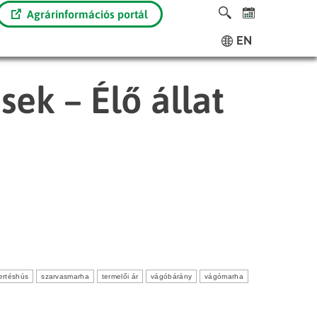
Agrárinformációs portál
EN
sek – Élő állat
ertéshús
szarvasmarha
termelői ár
vágóbárány
vágómarha