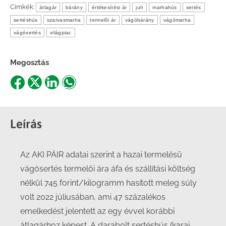
Címkék:
átlagár
bárány
értékesítési ár
juh
marhahús
sertés
sertéshús
szarvasmarha
termelői ár
vágóbárány
vágómarha
vágósertés
világpiac
Megosztás
Share
Share
Share
Share
on
on
on
on
Facebook
X
LinkedIn
WhatsApp
Leírás
Az AKI PÁIR adatai szerint a hazai termelésű
vágósertés termelői ára áfa és szállítási költség
nélkül 745 forint/kilogramm hasított meleg súly
volt 2022 júliusában, ami 47 százalékos
emelkedést jelentett az egy évvel korábbi
átlagárhoz képest. A darabolt sertéshús (karaj,