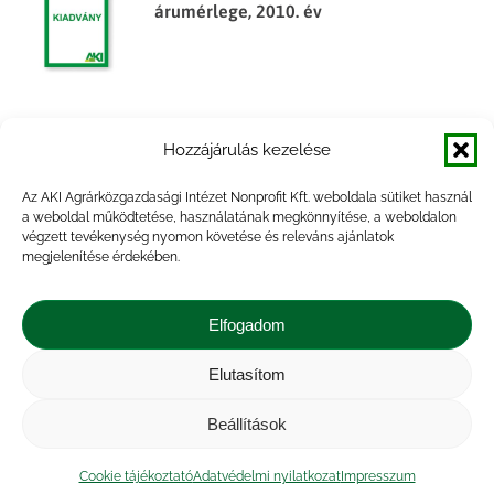
árumérlege, 2010. év
Egyes élelmiszeripari termékek
Hozzájárulás kezelése
árumérlege, 2014. év
Az AKI Agrárközgazdasági Intézet Nonprofit Kft. weboldala sütiket használ
a weboldal működtetése, használatának megkönnyítése, a weboldalon
végzett tevékenység nyomon követése és releváns ajánlatok
megjelenítése érdekében.
Egyes élelmiszeripari termékek
árumérlege, 2014. félév
Elfogadom
Elutasítom
Beállítások
Impresszum
|
Kapcsolat
|
Jogi nyilatkozat
|
Közérdekű adatok
|
Adatvédelmi nyilatkozat
|
Cookie tájékoztató
Adatvédelmi nyilatkozat
Impresszum