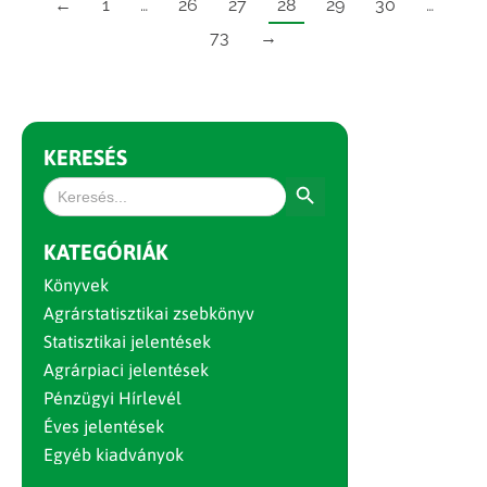
←
1
…
26
27
28
29
30
…
73
→
KERESÉS
Search Button
Search
for:
KATEGÓRIÁK
Könyvek
Agrárstatisztikai zsebkönyv
Statisztikai jelentések
Agrárpiaci jelentések
Pénzügyi Hírlevél
Éves jelentések
Egyéb kiadványok