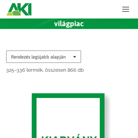
világpiac
Sorted
325–336 termék, összesen 866 db
by
latest