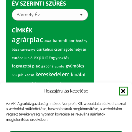
ÉV SZERINTI SZŰRÉS
Bármely Év
CÍMKÉK
agrárpiac
baromfi
bor
bárány
alma
csirkehús
csomagolóhelyi ár
búza
cseresznye
export
fogyasztás
európai unió
gyümölcs
fogyasztói piac
gabona
gomba
kereskedelem
kínálat
juh
kacsa
hús
nagybani piac
marhahús
körte
narancs
nemzetközi árinformációk
Hozzájárulás kezelése
piaci jelentés
piac
paradicsom
Az AKI Agrárközgazdasági Intézet Nonprofit Kft. weboldala sütiket használ
a weboldal működtetése, használatának megkönnyítése, a weboldalon
pulyka
pulykahús
sertés
sertéshús
végzett tevékenység nyomon követése és releváns ajánlatok
termelői
termelés
megjelenítése érdekében.
szarvasmarha
ár
világpiac
tojás
vágóbárány