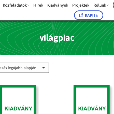
Közfeladatok
Hírek
Kiadványok
Projektek
Rólunk
KAP
ITE
világpiac