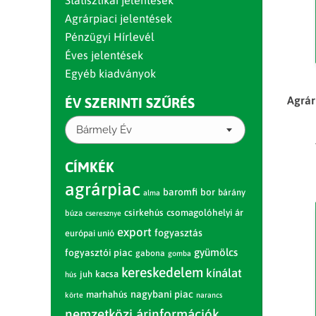
Statisztikai jelentések
Agrárpiaci jelentések
Pénzügyi Hírlevél
Éves jelentések
Egyéb kiadványok
Agrár
ÉV SZERINTI SZŰRÉS
Bármely Év
CÍMKÉK
agrárpiac
baromfi
bor
bárány
alma
csirkehús
csomagolóhelyi ár
búza
cseresznye
export
fogyasztás
európai unió
gyümölcs
fogyasztói piac
gabona
gomba
kereskedelem
kínálat
juh
kacsa
hús
nagybani piac
marhahús
körte
narancs
nemzetközi árinformációk