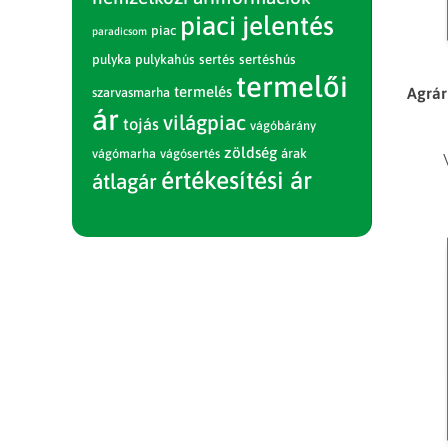
piaci jelentés
piac
paradicsom
pulyka
pulykahús
sertés
sertéshús
termelői
termelés
Agrár
szarvasmarha
ár
világpiac
tojás
vágóbárány
zöldség
vágómarha
vágósertés
árak
értékesítési ár
átlagár