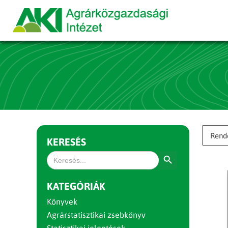
KERESÉS
Search Button
Search
for:
KATEGÓRIÁK
Könyvek
Agrárstatisztikai zsebkönyv