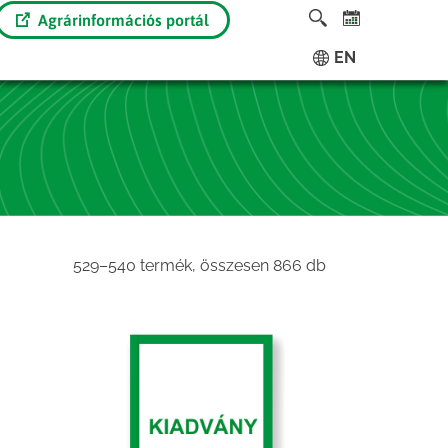
Agrárinformációs portál
EN
Sorted
529–540 termék, összesen 866 db
by
latest