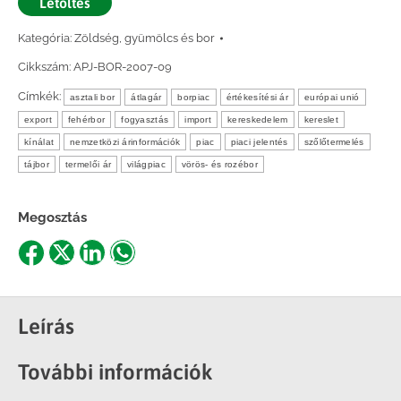
Letöltés
Kategória:
Zöldség, gyümölcs és bor
Cikkszám:
APJ-BOR-2007-09
Címkék:
asztali bor
átlagár
borpiac
értékesítési ár
európai unió
export
fehérbor
fogyasztás
import
kereskedelem
kereslet
kínálat
nemzetközi árinformációk
piac
piaci jelentés
szőlőtermelés
tájbor
termelői ár
világpiac
vörös- és rozébor
Megosztás
Share
Share
Share
Share
on
on
on
on
Facebook
X
LinkedIn
WhatsApp
Leírás
További információk