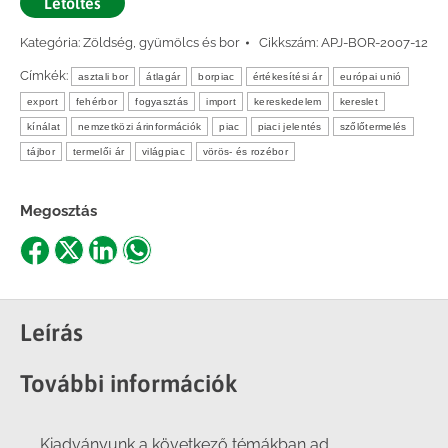
Letöltés
Kategória:
Zöldség, gyümölcs és bor
Cikkszám:
APJ-BOR-2007-12
Címkék:
asztali bor
átlagár
borpiac
értékesítési ár
európai unió
export
fehérbor
fogyasztás
import
kereskedelem
kereslet
kínálat
nemzetközi árinformációk
piac
piaci jelentés
szőlőtermelés
tájbor
termelői ár
világpiac
vörös- és rozébor
Megosztás
Share
Share
Share
Share
on
on
on
on
Facebook
X
LinkedIn
WhatsApp
Leírás
További információk
Kiadványunk a következő témákban ad