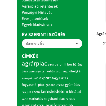
Statisztikai jelentések
Agrárpiaci jelentések
Pénzügyi Hírlevél
Éves jelentések
Egyéb kiadványok
Agrár
ÉV SZERINTI SZŰRÉS
X
Bármely Év
CÍMKÉK
agrárpiac
baromfi
bor
bárány
alma
csirkehús
csomagolóhelyi ár
búza
cseresznye
export
fogyasztás
európai unió
gyümölcs
fogyasztói piac
gabona
gomba
kereskedelem
kínálat
juh
kacsa
hús
nagybani piac
marhahús
körte
narancs
nemzetközi árinformációk