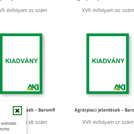
VII. évfolyam 21. szám
XVII. évfolyam 20. szá
piaci jelentések – Baromfi
Agrárpiaci jelentések – Bar
VII. évfolyam 18. szám
XVII. évfolyam 17. szám
a weboldal
nység