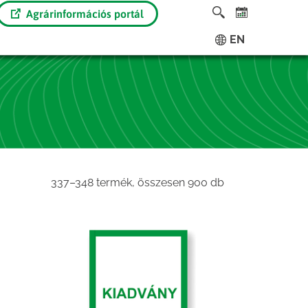
Agrárinformációs portál
EN
Sorted
337–348 termék, összesen 900 db
by
latest