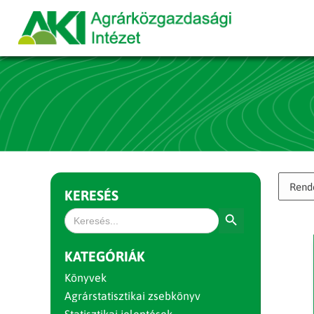
KERESÉS
Search Button
Search
for:
KATEGÓRIÁK
Könyvek
Agrárstatisztikai zsebkönyv