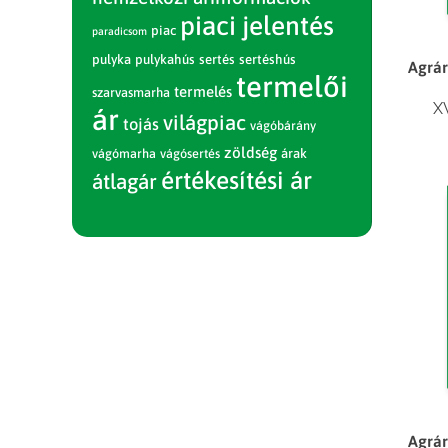
piaci jelentés
piac
paradicsom
pulyka
pulykahús
sertés
sertéshús
Agrár
termelői
termelés
szarvasmarha
XV
ár
világpiac
tojás
vágóbárány
zöldség
vágómarha
vágósertés
árak
értékesítési ár
átlagár
Agrár