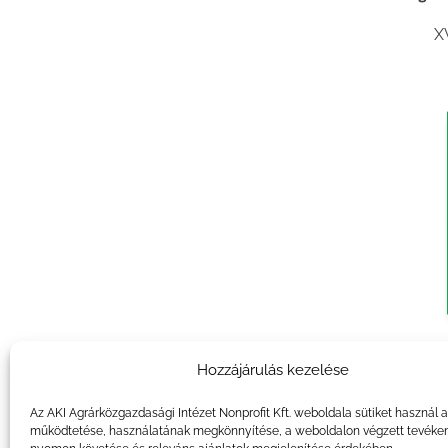
X
Agrár
Hozzájárulás kezelése
X
Az AKI Agrárközgazdasági Intézet Nonprofit Kft. weboldala sütiket használ 
működtetése, használatának megkönnyítése, a weboldalon végzett tevéke