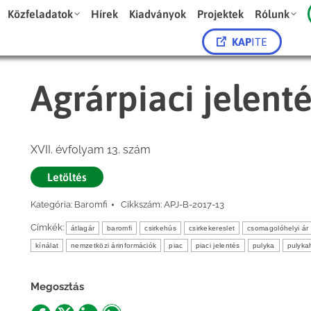
Közfeladatok
Hírek
Kiadványok
Projektek
Rólunk
KAP
ITE
Agrárpiaci jelent
XVII. évfolyam 13. szám
Letöltés
Kategória:
Baromfi
Cikkszám:
APJ-B-2017-13
Címkék:
átlagár
baromfi
csirkehús
csirkekereslet
csomagolóhelyi ár
kínálat
nemzetközi árinformációk
piac
piaci jelentés
pulyka
pulyka
Megosztás