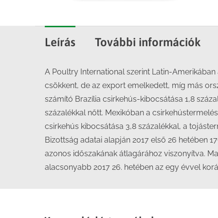
Leírás
További információk
A Poultry International szerint Latin-Amerikáb
csökkent, de az export emelkedett, míg más or
számító Brazília csirkehús-kibocsátása 1,8 száz
százalékkal nőtt. Mexikóban a csirkehústermelés
csirkehús kibocsátása 3,8 százalékkal, a tojást
Bizottság adatai alapján 2017 első 26 hetében 1
azonos időszakának átlagárához viszonyítva. Mag
alacsonyabb 2017 26. hetében az egy évvel korá