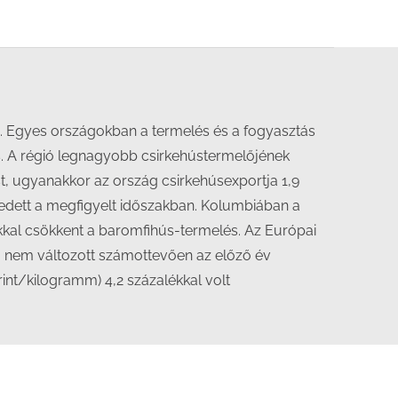
n. Egyes országokban a termelés és a fogyasztás
s. A régió legnagyobb csirkehústermelőjének
t, ugyanakkor az ország csirkehúsexportja 1,9
kedett a megfigyelt időszakban. Kolumbiában a
ékkal csökkent a baromfihús-termelés. Az Európai
a, nem változott számottevően az előző év
int/kilogramm) 4,2 százalékkal volt