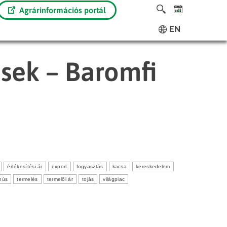
Agrárinformációs portál
EN
ések – Baromfi
értékesítési ár
export
fogyasztás
kacsa
kereskedelem
hús
termelés
termelői ár
tojás
világpiac