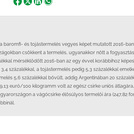
Share
Share
Share
Share
on
on
on
on
Facebook
X
LinkedIn
WhatsApp
an a baromfi- és tojástermelés vegyes képet mutatott 2016-ba
szágokban csökkent a termelés, ugyanakkor nőtt a fogyasztá
alékkal mérséklődött 2016-ban az egy évvel korábbihoz képes
 3,4 százalékkal, a tojástermelés pedig 5,3 százalékkal emel
ermelés 5,6 százalékkal bővült, addig Argentínában 20 százal
79,13 euró/100 kilogramm volt az egész csirke uniós átlagár
yarországon a vágócsirke élősúlyos termelői ára (247,82 for
bbinál.