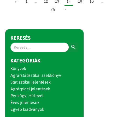
←
1
…
12
13
14
15
16
…
75
→
KERESÉS
Search Button
Search
for:
KATEGÓRIÁK
Könyvek
Agrárstatisztikai zsebkönyv
Statisztikai jelentések
Agrárpiaci jelentések
Pénzügyi Hírlevél
Éves jelentések
Egyéb kiadványok