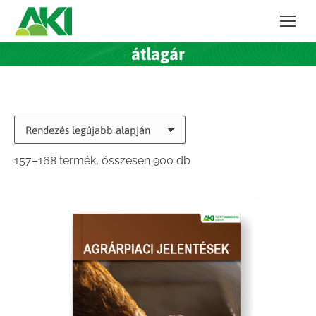
átlagár
Sorted
157–168 termék, összesen 900 db
by
latest