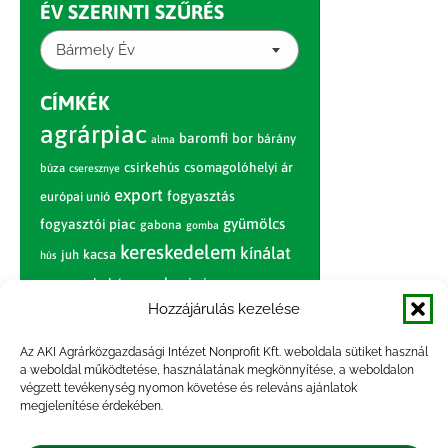
ÉV SZERINTI SZŰRÉS
Bármely Év
CÍMKÉK
agrárpiac
baromfi
bor
bárány
alma
csirkehús
csomagolóhelyi ár
búza
cseresznye
export
fogyasztás
európai unió
gyümölcs
fogyasztói piac
gabona
gomba
kereskedelem
kínálat
juh
kacsa
hús
nagybani piac
marhahús
körte
narancs
nemzetközi árinformációk
Hozzájárulás kezelése
piaci jelentés
piac
paradicsom
Az AKI Agrárközgazdasági Intézet Nonprofit Kft. weboldala sütiket használ
a weboldal működtetése, használatának megkönnyítése, a weboldalon
pulyka
pulykahús
sertés
sertéshús
végzett tevékenység nyomon követése és releváns ajánlatok
termelői
termelés
megjelenítése érdekében.
szarvasmarha
ár
világpiac
tojás
vágóbárány