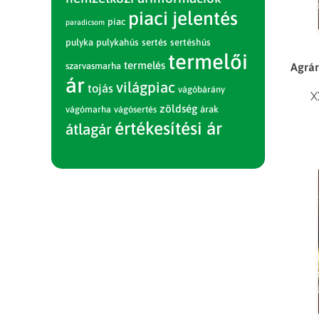
piaci jelentés
piac
paradicsom
pulyka
pulykahús
sertés
sertéshús
termelői
termelés
Agrár
szarvasmarha
ár
világpiac
tojás
vágóbárány
X
zöldség
vágómarha
vágósertés
árak
értékesítési ár
átlagár