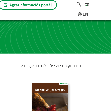
Agrárinformációs portál
EN
Sorted
241–252 termék, összesen 900 db
by
latest