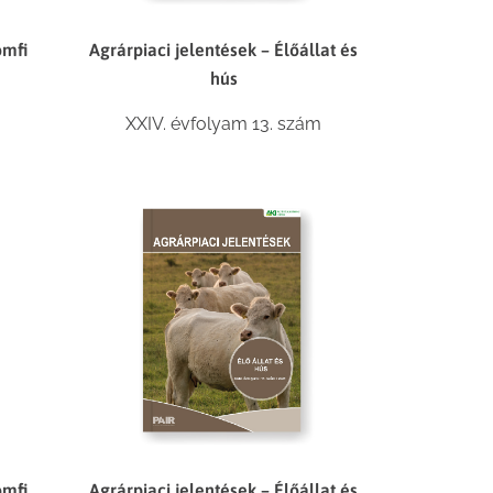
Agrárpiaci jelentések – Élőállat és
omfi
hús
XXIV. évfolyam 13. szám
Agrárpiaci jelentések – Élőállat és
omfi