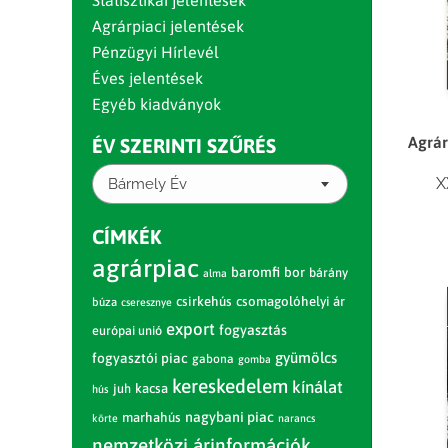
Statisztikai jelentések
Agrárpiaci jelentések
Pénzügyi Hírlevél
Éves jelentések
Egyéb kiadványok
Agrár
ÉV SZERINTI SZŰRÉS
X
Bármely Év
CÍMKÉK
agrárpiac
baromfi
bor
bárány
alma
csirkehús
csomagolóhelyi ár
búza
cseresznye
export
fogyasztás
európai unió
gyümölcs
fogyasztói piac
gabona
gomba
kereskedelem
kínálat
juh
kacsa
hús
nagybani piac
marhahús
körte
narancs
nemzetközi árinformációk