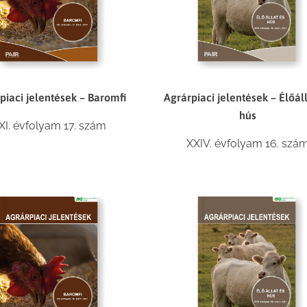
piaci jelentések – Baromfi
Agrárpiaci jelentések – Élőál
hús
XI. évfolyam 17. szám
XXIV. évfolyam 16. szá