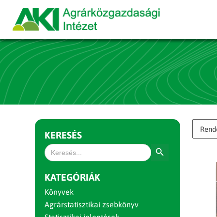
KERESÉS
Search Button
Search
for:
KATEGÓRIÁK
Könyvek
Agrárstatisztikai zsebkönyv