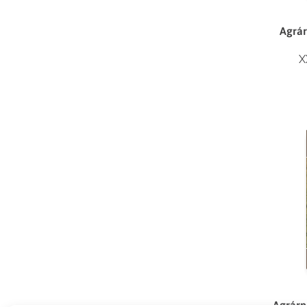
Agrár
X
Agrárpi