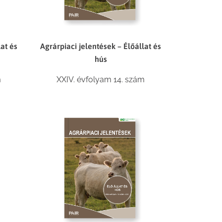
lat és
Agrárpiaci jelentések – Élőállat és
hús
m
XXIV. évfolyam 14. szám