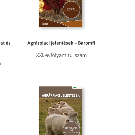
lat és
Agrárpiaci jelentések – Baromfi
XXI. évfolyam 16. szám
m