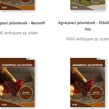
Agrárpiaci jelentések – Élőál
piaci jelentések – Baromfi
hús
XI. évfolyam 15. szám
XXIV. évfolyam 15. szá