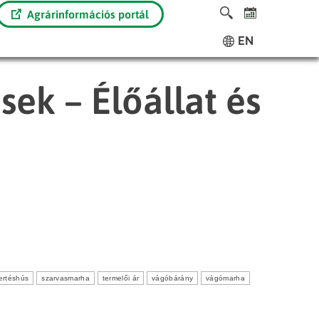
Agrárinformációs portál
EN
sek – Élőállat és
ertéshús
szarvasmarha
termelői ár
vágóbárány
vágómarha