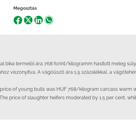
Megosztás
Share
Share
Share
Share
on
on
on
on
Facebook
X
LinkedIn
WhatsApp
tal bika termelői ára 768 forint/kilogramm hasított meleg súl
z viszonyítva. A vágóüsző ára 1,5 százalékkal, a vágótehéné
r price of young bulls was HUF 768/kilogram carcass warm 
The price of slaughter heifers moderated by 1.5 per cent, whi