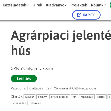
Közfeladatok
Hírek
Kiadványok
Projektek
Rólunk
KAP
ITE
Agrárpiaci jelenté
hús
XXIV. évfolyam 7. szám
Letöltés
Kategória:
Élő állat és hús
Cikkszám:
APJ-EH-2021-07-1
Címkék:
átlagár
bárány
értékesítési ár
juh
marhahús
sertés
s
vágósertés
világpiac