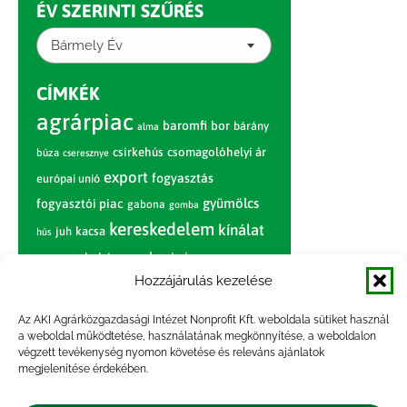
ÉV SZERINTI SZŰRÉS
Bármely Év
CÍMKÉK
agrárpiac
baromfi
bor
bárány
alma
csirkehús
csomagolóhelyi ár
búza
cseresznye
export
fogyasztás
európai unió
gyümölcs
fogyasztói piac
gabona
gomba
kereskedelem
kínálat
juh
kacsa
hús
nagybani piac
marhahús
körte
narancs
nemzetközi árinformációk
Hozzájárulás kezelése
piaci jelentés
piac
paradicsom
Az AKI Agrárközgazdasági Intézet Nonprofit Kft. weboldala sütiket használ
a weboldal működtetése, használatának megkönnyítése, a weboldalon
pulyka
pulykahús
sertés
sertéshús
végzett tevékenység nyomon követése és releváns ajánlatok
termelői
termelés
megjelenítése érdekében.
szarvasmarha
ár
világpiac
tojás
vágóbárány