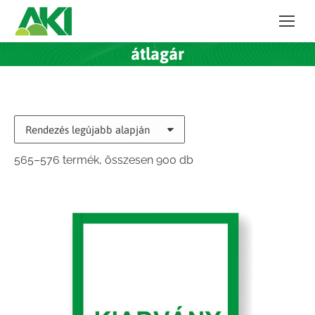
átlagár
Sorted
565–576 termék, összesen 900 db
by
latest