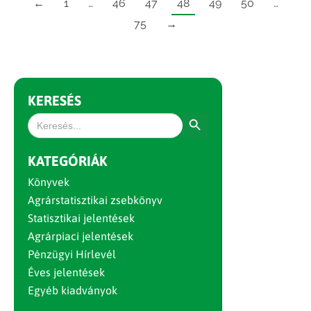
←
1
…
46
47
48
49
50
…
75
→
KERESÉS
Search Button
Search
for:
KATEGÓRIÁK
Könyvek
Agrárstatisztikai zsebkönyv
Statisztikai jelentések
Agrárpiaci jelentések
Pénzügyi Hírlevél
Éves jelentések
Egyéb kiadványok