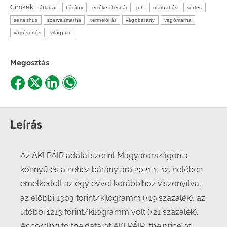
Címkék:
átlagár
bárány
értékesítési ár
juh
marhahús
sertés
sertéshús
szarvasmarha
termelői ár
vágóbárány
vágómarha
vágósertés
világpiac
Megosztás
Share
Share
Share
Share
on
on
on
on
Facebook
X
LinkedIn
WhatsApp
Leírás
Az AKI PÁIR adatai szerint Magyarországon a
könnyű és a nehéz bárány ára 2021 1–12. hetében
emelkedett az egy évvel korábbihoz viszonyítva,
az előbbi 1303 forint/kilogramm (+19 százalék), az
utóbbi 1213 forint/kilogramm volt (+21 százalék).
According to the data of AKI PÁIR, the price of