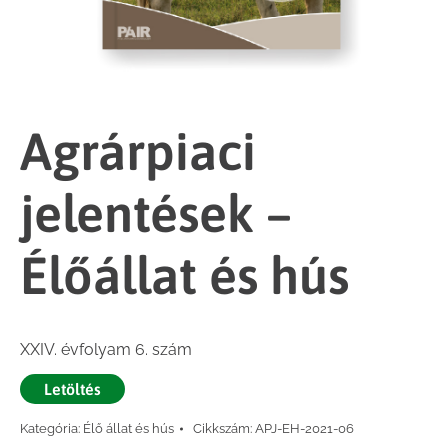
Agrárpiaci
jelentések –
Élőállat és hús
XXIV. évfolyam 6. szám
Letöltés
Kategória:
Élő állat és hús
Cikkszám:
APJ-EH-2021-06