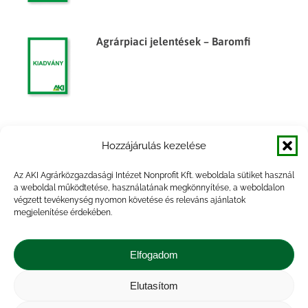
Agrárpiaci jelentések – Baromfi
Agrárpiaci jelentések – Baromfi
Hozzájárulás kezelése
Az AKI Agrárközgazdasági Intézet Nonprofit Kft. weboldala sütiket használ
a weboldal működtetése, használatának megkönnyítése, a weboldalon
végzett tevékenység nyomon követése és releváns ajánlatok
megjelenítése érdekében.
Agrárpiaci jelentések – Baromfi
Elfogadom
Elutasítom