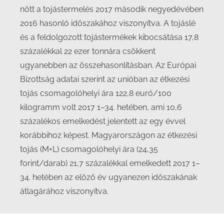
nőtt a tojástermelés 2017 második negyedévében
2016 hasonló időszakához viszonyítva. A tojáslé
és a feldolgozott tojástermékek kibocsátása 17,8
százalékkal 22 ezer tonnára csökkent
ugyanebben az összehasonlításban. Az Európai
Bizottság adatai szerint az unióban az étkezési
tojás csomagolóhelyi ára 122,8 euró/100
kilogramm volt 2017 1–34. hetében, ami 10,6
százalékos emelkedést jelentett az egy évvel
korábbihoz képest. Magyarországon az étkezési
tojás (M+L) csomagolóhelyi ára (24,35
forint/darab) 21,7 százalékkal emelkedett 2017 1–
34. hetében az előző év ugyanezen időszakának
átlagárához viszonyítva.