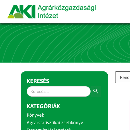
KERESÉS
Search Button
Search
for:
KATEGÓRIÁK
Könyvek
Agrárstatisztikai zsebkönyv