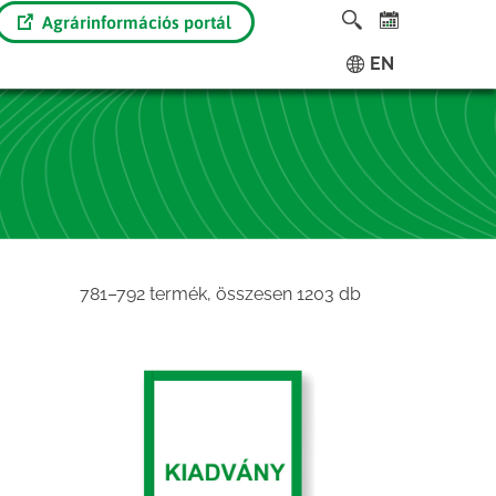
Agrárinformációs portál
EN
Sorted
781–792 termék, összesen 1203 db
by
latest