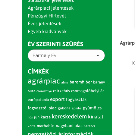
Statisztikai jelentések
Agrárpiaci jelentések
Pénzügyi Hírlevél
Éves jelentések
Egyéb kiadványok
Agrárp
ÉV SZERINTI SZŰRÉS
Bármely Év
X
CÍMKÉK
agrárpiac
baromfi
bor
bárány
alma
csirkehús
csomagolóhelyi ár
búza
cseresznye
export
fogyasztás
európai unió
gyümölcs
fogyasztói piac
gabona
gomba
kereskedelem
kínálat
juh
kacsa
hús
nagybani piac
marhahús
körte
narancs
nemzetközi árinformációk