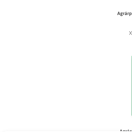
Agrárp
X
Agrár