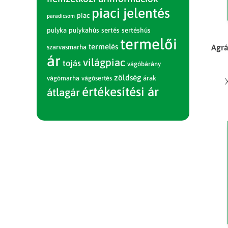
piaci jelentés
piac
paradicsom
pulyka
pulykahús
sertés
sertéshús
termelői
termelés
Agrá
szarvasmarha
ár
világpiac
tojás
vágóbárány
zöldség
vágómarha
vágósertés
árak
értékesítési ár
átlagár