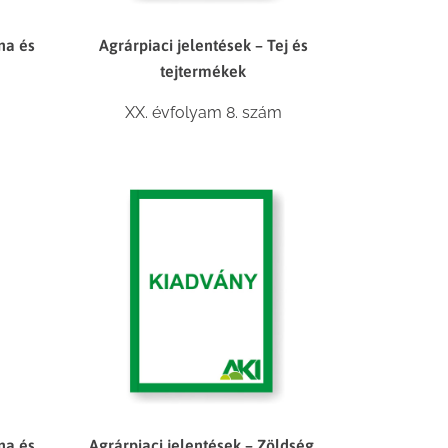
na és
Agrárpiaci jelentések – Tej és
tejtermékek
XX. évfolyam 8. szám
na és
Agrárpiaci jelentések – Zöldség,