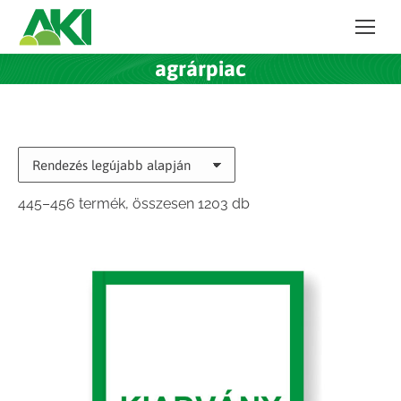
agrárpiac
Sorted
445–456 termék, összesen 1203 db
by
latest