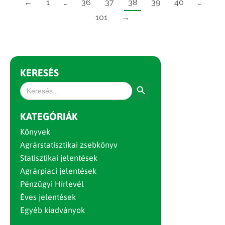
←
1
…
36
37
38
39
40
…
101
→
KERESÉS
Search Button
Search
for:
KATEGÓRIÁK
Könyvek
Agrárstatisztikai zsebkönyv
Statisztikai jelentések
Agrárpiaci jelentések
Pénzügyi Hírlevél
Éves jelentések
Egyéb kiadványok