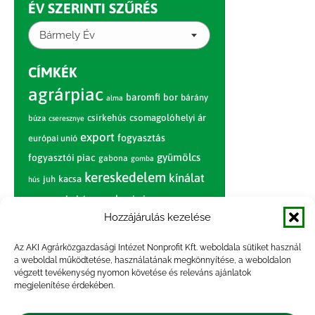
ÉV SZERINTI SZŰRÉS
Bármely Év
CÍMKÉK
agrárpiac
baromfi
bor
bárány
alma
csirkehús
csomagolóhelyi ár
búza
cseresznye
export
fogyasztás
európai unió
gyümölcs
fogyasztói piac
gabona
gomba
kereskedelem
kínálat
juh
kacsa
hús
nagybani piac
marhahús
körte
narancs
nemzetközi árinformációk
Hozzájárulás kezelése
piaci jelentés
piac
paradicsom
Az AKI Agrárközgazdasági Intézet Nonprofit Kft. weboldala sütiket használ
a weboldal működtetése, használatának megkönnyítése, a weboldalon
pulyka
pulykahús
sertés
sertéshús
végzett tevékenység nyomon követése és releváns ajánlatok
termelői
termelés
megjelenítése érdekében.
szarvasmarha
ár
világpiac
tojás
vágóbárány