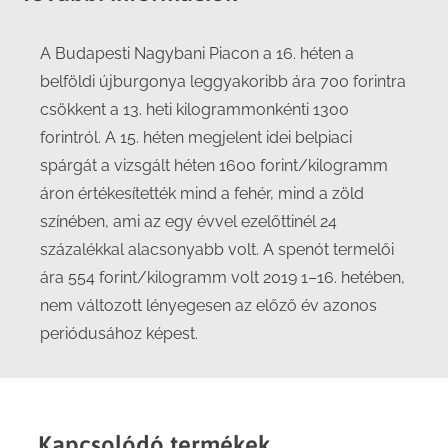
A Budapesti Nagybani Piacon a 16. héten a
belföldi újburgonya leggyakoribb ára 700 forintra
csökkent a 13. heti kilogrammonkénti 1300
forintról. A 15. héten megjelent idei belpiaci
spárgát a vizsgált héten 1600 forint/kilogramm
áron értékesítették mind a fehér, mind a zöld
színében, ami az egy évvel ezelőttinél 24
százalékkal alacsonyabb volt. A spenót termelői
ára 554 forint/kilogramm volt 2019 1–16. hetében,
nem változott lényegesen az előző év azonos
periódusához képest.
Kapcsolódó termékek