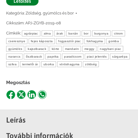
Letöltés
Kategória:
Zöldség, gyümölcs és bor
Cikkszám:
APJ-ZGYB-2019-08
Címkék:
agrárpiac
alma
árak
banán
bor
burgonya
citrom
cseresznye
fejes káposzta
fogyasztói piac
fokhagyma
gomba
gyümölcs
kajszibarack
körte
mandarin
meggy
nagybani piac
narancs
őszibarack
paprika
paradicsom
piaci jelentés
sárgarépa
szilva
termelői ár
uborka
vöröshagyma
zöldség
Megosztás
Share
Share
Share
Share
on
on
on
on
Facebook
X
LinkedIn
WhatsApp
Leírás
További információk