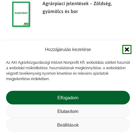
Agrárpiaci jelentések – Zöldség,
gyümölcs és bor
Agrárpiaci jelentések – Zöldség,
Hozzájárulás kezelése
gyümölcs és bor
Az AKI Agrárközgazdasági Intézet Nonprofit Kft. weboldala sütiket használ
a weboldal működtetése, használatának megkönnyítése, a weboldalon
végzett tevékenység nyomon követése és releváns ajánlatok
megjelenítése érdekében.
Főbb termények és termékek
készletalakulása, 2014. év
Elfogadom
Elutasítom
Beállítások
Impresszum
|
Kapcsolat
|
Jogi nyilatkozat
|