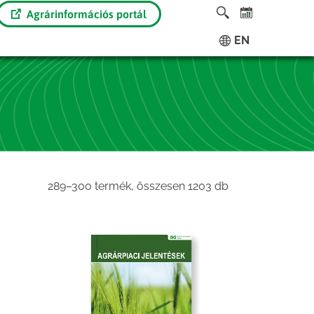
Agrárinformációs portál
EN
Sorted
289–300 termék, összesen 1203 db
by
latest