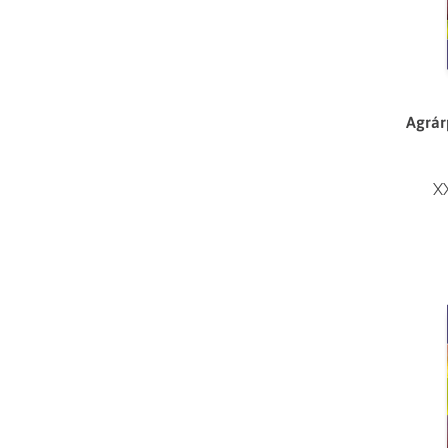
Agrár
X