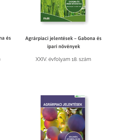
na és
Agrárpiaci jelentések – Gabona és
ipari növények
m
XXIV. évfolyam 18. szám