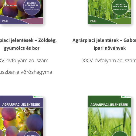
Agrárpiaci jelentések – Gabo
piaci jelentések – Zöldség,
ipari növények
gyümölcs és bor
XXIV. évfolyam 20. szá
V. évfolyam 20. szám
uszban a vöröshagyma