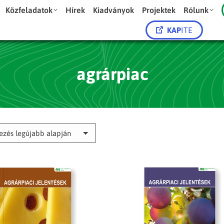
Közfeladatok
Hírek
Kiadványok
Projektek
Rólunk
KAP
ITE
agrárpiac