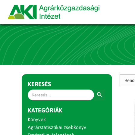
KERESÉS
Search Button
Search
for:
KATEGÓRIÁK
Könyvek
Agrárstatisztikai zsebkönyv