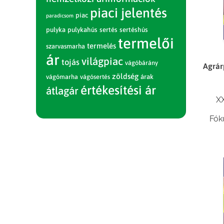
piaci jelentés
piac
paradicsom
pulyka
pulykahús
sertés
sertéshús
termelői
termelés
szarvasmarha
ár
világpiac
tojás
vágóbárány
Agrár
zöldség
vágómarha
vágósertés
árak
értékesítési ár
átlagár
XX
Fók