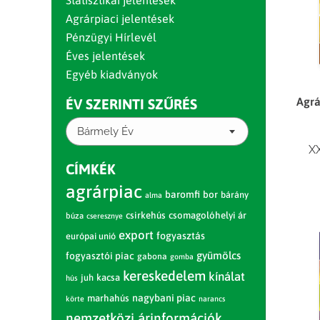
Statisztikai jelentések
Agrárpiaci jelentések
Pénzügyi Hírlevél
Éves jelentések
Egyéb kiadványok
Agrá
ÉV SZERINTI SZŰRÉS
Bármely Év
XX
CÍMKÉK
agrárpiac
baromfi
bor
bárány
alma
csirkehús
csomagolóhelyi ár
búza
cseresznye
export
fogyasztás
európai unió
gyümölcs
fogyasztói piac
gabona
gomba
kereskedelem
kínálat
juh
kacsa
hús
nagybani piac
marhahús
körte
narancs
nemzetközi árinformációk