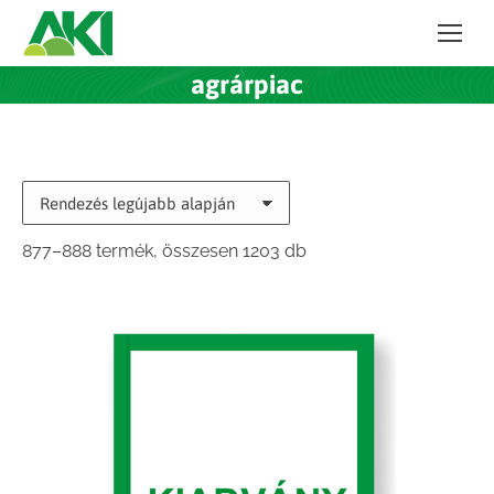
agrárpiac
Sorted
877–888 termék, összesen 1203 db
by
latest