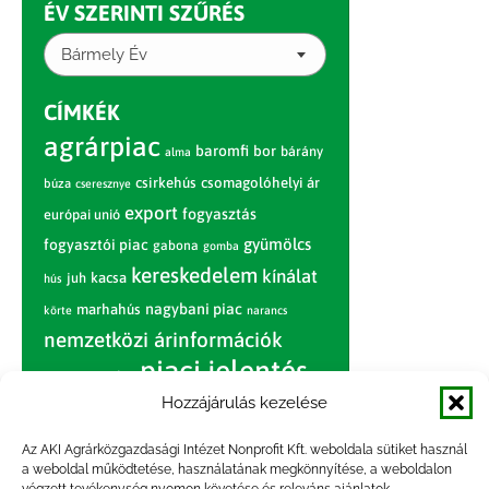
ÉV SZERINTI SZŰRÉS
Bármely Év
CÍMKÉK
agrárpiac
baromfi
bor
bárány
alma
csirkehús
csomagolóhelyi ár
búza
cseresznye
export
fogyasztás
európai unió
gyümölcs
fogyasztói piac
gabona
gomba
kereskedelem
kínálat
juh
kacsa
hús
nagybani piac
marhahús
körte
narancs
nemzetközi árinformációk
piaci jelentés
piac
paradicsom
Hozzájárulás kezelése
pulyka
pulykahús
sertés
sertéshús
termelői
termelés
szarvasmarha
Az AKI Agrárközgazdasági Intézet Nonprofit Kft. weboldala sütiket használ
ár
a weboldal működtetése, használatának megkönnyítése, a weboldalon
világpiac
tojás
vágóbárány