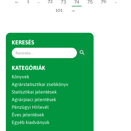
←
1
…
72
73
74
75
76
…
101
→
KERESÉS
Search Button
Search
for:
KATEGÓRIÁK
Könyvek
Agrárstatisztikai zsebkönyv
Statisztikai jelentések
Agrárpiaci jelentések
Pénzügyi Hírlevél
Éves jelentések
Egyéb kiadványok