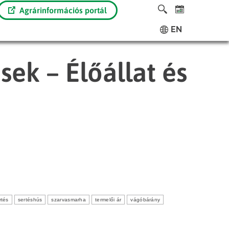
Agrárinformációs portál
EN
sek – Élőállat és
rtés
sertéshús
szarvasmarha
termelői ár
vágóbárány