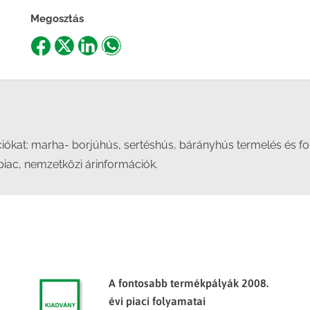
Megosztás
Share
Share
Share
Share
on
on
on
on
Facebook
X
LinkedIn
WhatsApp
kat: marha- borjúhús, sertéshús, bárányhús termelés és fogya
 piac, nemzetközi árinformációk.
A fontosabb termékpályák 2008.
évi piaci folyamatai