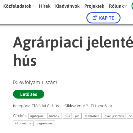
Közfeladatok
Hírek
Kiadványok
Projektek
Rólunk
KAP
ITE
Agrárpiaci jelenté
hús
IX. évfolyam 1. szám
Letöltés
Kategória:
Élő állat és hús
Cikkszám:
APJ-EH-2006-01
Címkék:
agrárpiac
bárány
hús
juh
marhahús
piaci jelentés
se
vágómarha
vágósertés