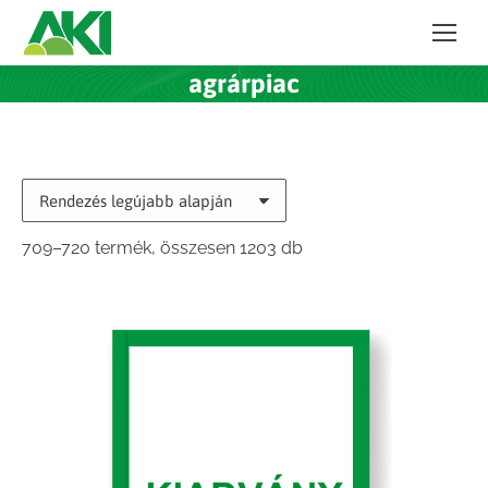
agrárpiac
Sorted
709–720 termék, összesen 1203 db
by
latest