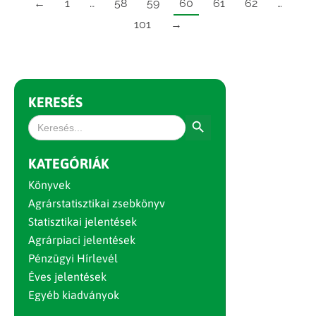
←
1
…
58
59
60
61
62
…
101
→
KERESÉS
Search Button
Search
for:
KATEGÓRIÁK
Könyvek
Agrárstatisztikai zsebkönyv
Statisztikai jelentések
Agrárpiaci jelentések
Pénzügyi Hírlevél
Éves jelentések
Egyéb kiadványok