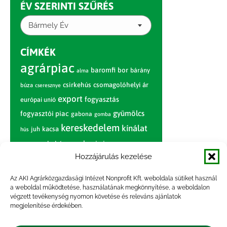
ÉV SZERINTI SZŰRÉS
Bármely Év
CÍMKÉK
agrárpiac
baromfi
bor
bárány
alma
csirkehús
csomagolóhelyi ár
búza
cseresznye
export
fogyasztás
európai unió
gyümölcs
fogyasztói piac
gabona
gomba
kereskedelem
kínálat
juh
kacsa
hús
nagybani piac
marhahús
körte
narancs
nemzetközi árinformációk
Hozzájárulás kezelése
piaci jelentés
piac
paradicsom
Az AKI Agrárközgazdasági Intézet Nonprofit Kft. weboldala sütiket használ
a weboldal működtetése, használatának megkönnyítése, a weboldalon
pulyka
pulykahús
sertés
sertéshús
végzett tevékenység nyomon követése és releváns ajánlatok
termelői
termelés
megjelenítése érdekében.
szarvasmarha
ár
világpiac
tojás
vágóbárány