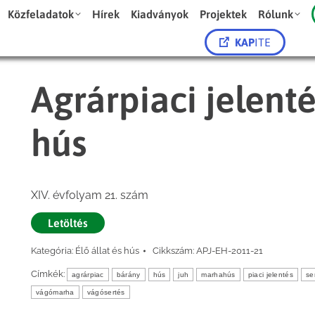
Közfeladatok
Hírek
Kiadványok
Projektek
Rólunk
KAP
ITE
Agrárpiaci jelenté
hús
XIV. évfolyam 21. szám
Letöltés
Kategória:
Élő állat és hús
Cikkszám:
APJ-EH-2011-21
Címkék:
agrárpiac
bárány
hús
juh
marhahús
piaci jelentés
se
vágómarha
vágósertés