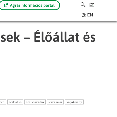
Agrárinformációs portál
EN
sek – Élőállat és
rtés
sertéshús
szarvasmarha
termelői ár
vágóbárány