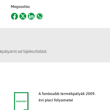
Megosztás
Share
Share
Share
Share
on
on
on
on
Facebook
X
LinkedIn
WhatsApp
pályáról ad tájékoztatást.
A fontosabb termékpályák 2009.
évi piaci folyamatai