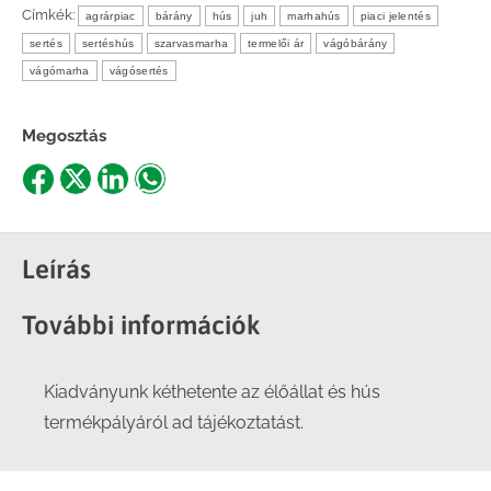
Címkék:
agrárpiac
bárány
hús
juh
marhahús
piaci jelentés
sertés
sertéshús
szarvasmarha
termelői ár
vágóbárány
vágómarha
vágósertés
Megosztás
Share
Share
Share
Share
on
on
on
on
Facebook
X
LinkedIn
WhatsApp
Leírás
További információk
Kiadványunk kéthetente az élőállat és hús
termékpályáról ad tájékoztatást.