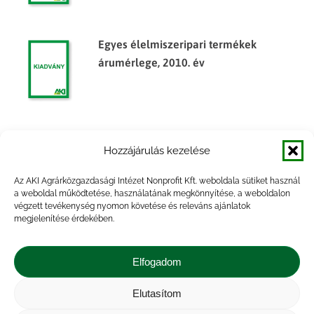
Egyes élelmiszeripari termékek
árumérlege, 2010. év
Egyes élelmiszeripari termékek
Hozzájárulás kezelése
árumérlege, 2013. félév
Az AKI Agrárközgazdasági Intézet Nonprofit Kft. weboldala sütiket használ
a weboldal működtetése, használatának megkönnyítése, a weboldalon
végzett tevékenység nyomon követése és releváns ajánlatok
megjelenítése érdekében.
Egyes élelmiszeripari termékek
árumérlege, 2014. félév
Elfogadom
Elutasítom