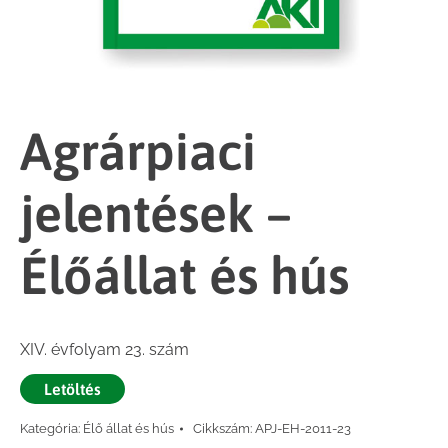
Agrárpiaci
jelentések –
Élőállat és hús
XIV. évfolyam 23. szám
Letöltés
Kategória:
Élő állat és hús
Cikkszám:
APJ-EH-2011-23