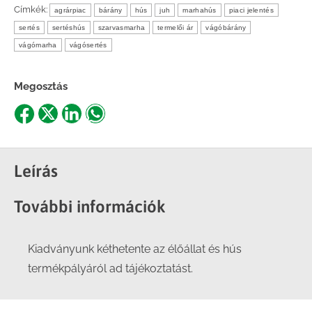
Címkék:
agrárpiac
bárány
hús
juh
marhahús
piaci jelentés
sertés
sertéshús
szarvasmarha
termelői ár
vágóbárány
vágómarha
vágósertés
Megosztás
Share
Share
Share
Share
on
on
on
on
Facebook
X
LinkedIn
WhatsApp
Leírás
További információk
Kiadványunk kéthetente az élőállat és hús
termékpályáról ad tájékoztatást.