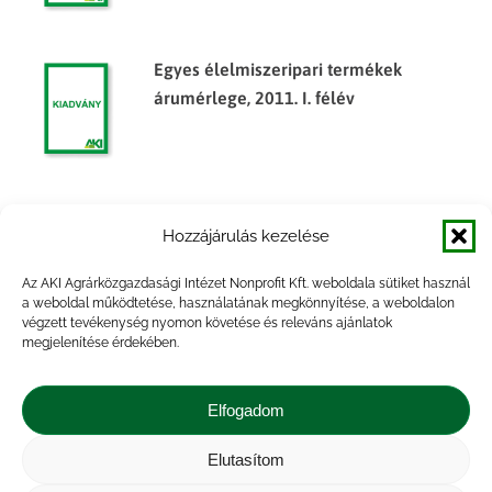
Egyes élelmiszeripari termékek
árumérlege, 2011. I. félév
Egyes élelmiszeripari termékek
Hozzájárulás kezelése
árumérlege, 2012. év
Az AKI Agrárközgazdasági Intézet Nonprofit Kft. weboldala sütiket használ
a weboldal működtetése, használatának megkönnyítése, a weboldalon
végzett tevékenység nyomon követése és releváns ajánlatok
megjelenítése érdekében.
Egyes élelmiszeripari termékek
árumérlege, 2014. félév
Elfogadom
Elutasítom