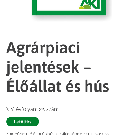
Agrárpiaci
jelentések –
Élőállat és hús
XIV. évfolyam 22. szám
Letöltés
Kategória:
Élő állat és hús
Cikkszám:
APJ-EH-2011-22