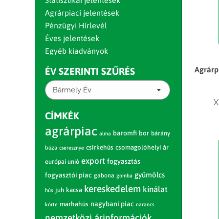
Statisztikai jelentések
Agrárpiaci jelentések
Pénzügyi Hírlevél
Éves jelentések
Egyéb kiadványok
Agrárpi
ÉV SZERINTI SZŰRÉS
Bármely Év
X
CÍMKÉK
agrárpiac
baromfi
bor
bárány
alma
csirkehús
csomagolóhelyi ár
búza
cseresznye
export
fogyasztás
európai unió
gyümölcs
fogyasztói piac
gabona
gomba
kereskedelem
kínálat
juh
kacsa
hús
nagybani piac
marhahús
körte
narancs
nemzetközi árinformációk