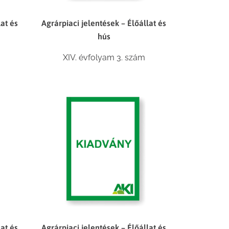
lat és
Agrárpiaci jelentések – Élőállat és
hús
XIV. évfolyam 3. szám
lat és
Agrárpiaci jelentések – Élőállat és