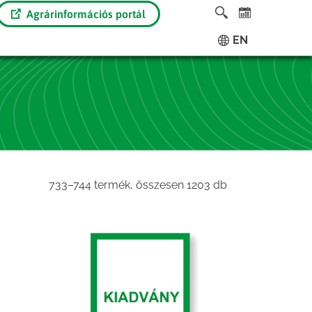
Agrárinformációs portál
EN
Sorted
733–744 termék, összesen 1203 db
by
latest