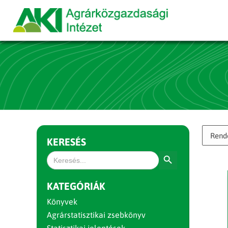
KERESÉS
Search Button
Search
for:
KATEGÓRIÁK
Könyvek
Agrárstatisztikai zsebkönyv