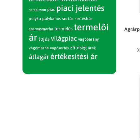
piaci jelentés
piac
paradicsom
pulyka
pulykahús
sertés
sertéshús
termelői
termelés
Agrárpi
szarvasmarha
ár
világpiac
tojás
vágóbárány
zöldség
vágómarha
vágósertés
árak
X
értékesítési ár
átlagár