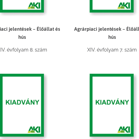
aci jelentések – Élőállat és
Agrárpiaci jelentések – Élőál
hús
hús
IV. évfolyam 8. szám
XIV. évfolyam 7. szám