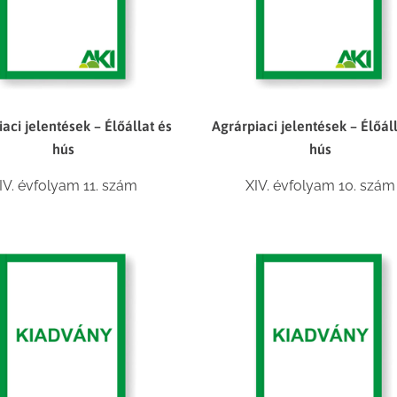
aci jelentések – Élőállat és
Agrárpiaci jelentések – Élőál
hús
hús
IV. évfolyam 11. szám
XIV. évfolyam 10. szám