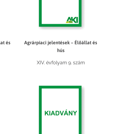
lat és
Agrárpiaci jelentések – Élőállat és
hús
XIV. évfolyam 9. szám