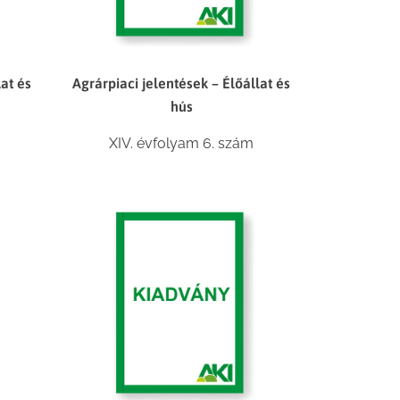
lat és
Agrárpiaci jelentések – Élőállat és
hús
XIV. évfolyam 6. szám