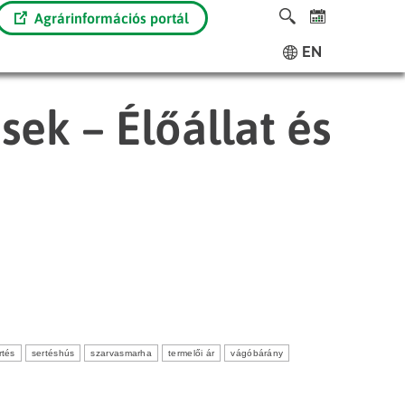
Agrárinformációs portál
EN
sek – Élőállat és
rtés
sertéshús
szarvasmarha
termelői ár
vágóbárány