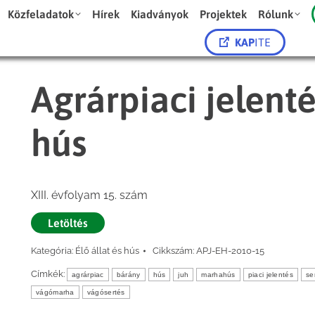
Közfeladatok
Hírek
Kiadványok
Projektek
Rólunk
KAP
ITE
Agrárpiaci jelenté
hús
XIII. évfolyam 15. szám
Letöltés
Kategória:
Élő állat és hús
Cikkszám:
APJ-EH-2010-15
Címkék:
agrárpiac
bárány
hús
juh
marhahús
piaci jelentés
se
vágómarha
vágósertés