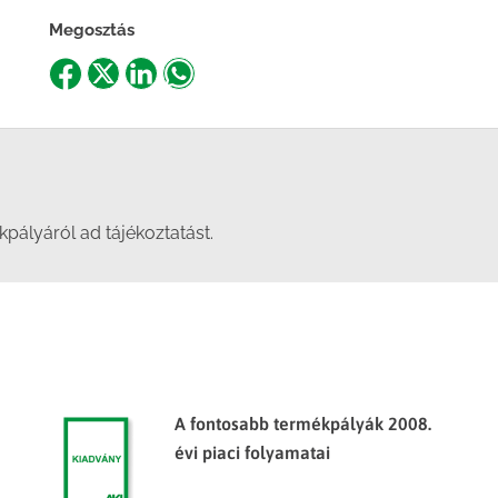
Megosztás
Share
Share
Share
Share
on
on
on
on
Facebook
X
LinkedIn
WhatsApp
pályáról ad tájékoztatást.
A fontosabb termékpályák 2008.
évi piaci folyamatai