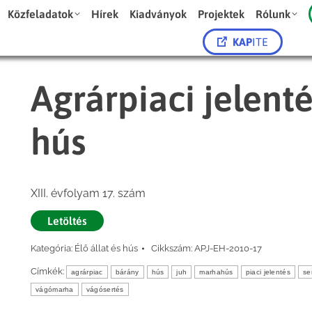
Közfeladatok
Hírek
Kiadványok
Projektek
Rólunk
KAP
ITE
Agrárpiaci jelenté
hús
XIII. évfolyam 17. szám
Letöltés
Kategória:
Élő állat és hús
Cikkszám:
APJ-EH-2010-17
Címkék:
agrárpiac
bárány
hús
juh
marhahús
piaci jelentés
se
vágómarha
vágósertés