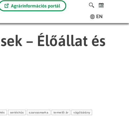
Agrárinformációs portál
EN
sek – Élőállat és
rtés
sertéshús
szarvasmarha
termelői ár
vágóbárány