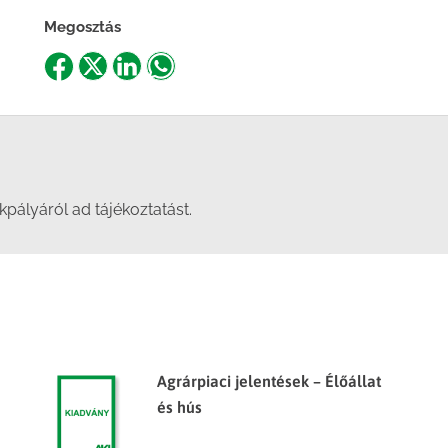
Megosztás
Share
Share
Share
Share
on
on
on
on
Facebook
X
LinkedIn
WhatsApp
pályáról ad tájékoztatást.
Agrárpiaci jelentések – Élőállat
és hús