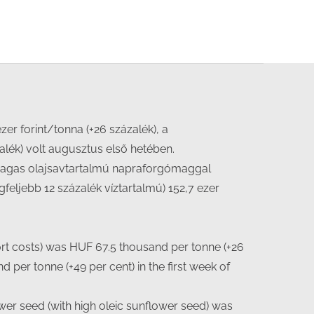
zer forint/tonna (+26 százalék), a
alék) volt augusztus első hetében.
 (magas olajsavtartalmú napraforgómaggal
legfeljebb 12 százalék víztartalmú) 152,7 ezer
ort costs) was HUF 67.5 thousand per tonne (+26
per tonne (+49 per cent) in the first week of
wer seed (with high oleic sunflower seed) was