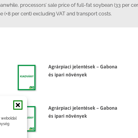
while, processors’ sale price of full-fat soybean (33 per cent
 (+8 per cent) excluding VAT and transport costs.
Agrárpiaci jelentések – Gabona
és ipari növények
Agrárpiaci jelentések – Gabona
és ipari növények
a weboldal
nység