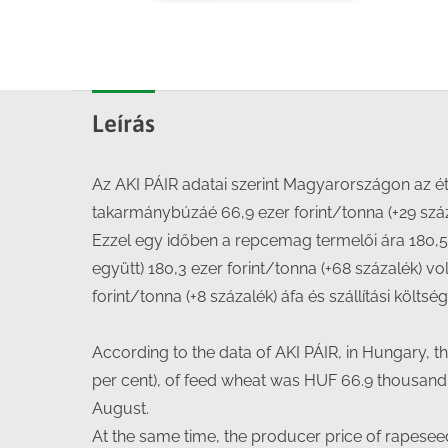
Leírás
Az AKI PÁIR adatai szerint Magyarországon az étke
takarmánybúzáé 66,9 ezer forint/tonna (+29 száz
Ezzel egy időben a repcemag termelői ára 180,5
együtt) 180,3 ezer forint/tonna (+68 százalék) volt
forint/tonna (+8 százalék) áfa és szállítási költsé
According to the data of AKI PÁIR, in Hungary, 
per cent), of feed wheat was HUF 66.9 thousand p
August.
At the same time, the producer price of rapesee