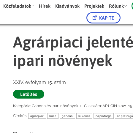
Közfeladatok
Hírek
Kiadványok
Projektek
Rólunk
KAP
ITE
Agrárpiaci jelent
ipari növények
XXIV. évfolyam 15. szám
Letöltés
Kategória:
Gabona és ipari növények
Cikkszám:
APJ-GIN-2021-15
Címkék:
agrárpiac
búza
gabona
kukorica
napraforgó
napraforg