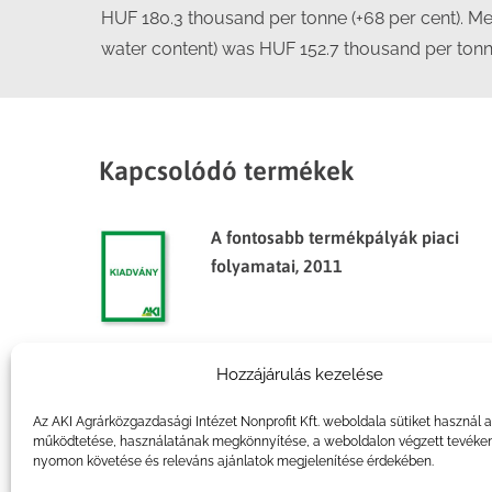
HUF 180.3 thousand per tonne (+68 per cent). Mean
water content) was HUF 152.7 thousand per tonne
Kapcsolódó termékek
A fontosabb termékpályák piaci
folyamatai, 2011
Hozzájárulás kezelése
Agrárpiaci jelentések – Gabona
és ipari növények
Az AKI Agrárközgazdasági Intézet Nonprofit Kft. weboldala sütiket használ 
működtetése, használatának megkönnyítése, a weboldalon végzett tevéke
nyomon követése és releváns ajánlatok megjelenítése érdekében.