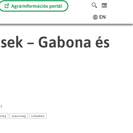
Agrárinformációs portál
EN
ések – Gabona és
-1
ómag
repcemag
szójabab