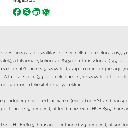
Megosztás
Share
Share
Share
Share
on
on
on
on
Facebook
X
LinkedIn
WhatsApp
zési búza áfa és szállítási költség nélküli termelői ára 67,5 e
alék), a takarmánykukoricáé 69,9 ezer forint/tonna (+49 száz
 ezer forint/tonna (+43 százalék), az ipari napraforgómagé
. A full-fat szóját (33 százalék fehérje-, 12 százalék olaj- és 
g nélküli áron értékesítették ugyanekkor.
the producer price of milling wheat (excluding VAT and transp
er tonne (+29 per cent), of feed maize was HUF 69.9 thousand 
d was HUF 180.5 thousand per tonne (+43 per cent), of sunflo