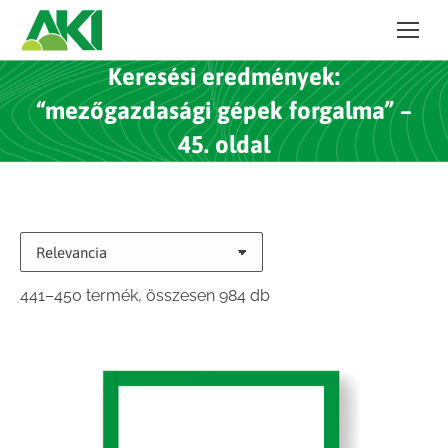
Keresési eredmények:
“mezőgazdasági gépek forgalma” –
45. oldal
Sorted
441–450 termék, összesen 984 db
by
latest