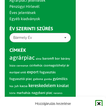
Agrárpiaci jelentések
Pénzügyi Hírlevél
Éves jelentések
Egyéb kiadványok
ÉV SZERINTI SZŰRÉS
Bármely Év
CÍMKÉK
agrárpiac
baromfi
bor
bárány
alma
csirkehús
csomagolóhelyi ár
búza
cseresznye
export
fogyasztás
európai unió
gyümölcs
fogyasztói piac
gabona
gomba
kereskedelem
kínálat
juh
kacsa
hús
nagybani piac
marhahús
körte
narancs
nemzetközi árinformációk
Hozzájárulás kezelése