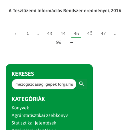
A Tesztüzemi Információs Rendszer eredményei, 2016
←
1
…
43
44
45
46
47
…
99
→
KERESÉS
Search Button
Search
for:
KATEGÓRIÁK
Könyvek
Agrárstatisztikai zsebkönyv
Statisztikai jelentések