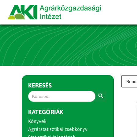
KERESÉS
Search Button
Search
for:
KATEGÓRIÁK
Könyvek
Agrárstatisztikai zsebkönyv