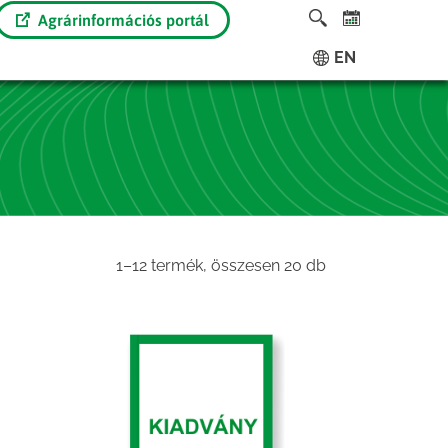
Agrárinformációs portál
EN
Sorted
1–12 termék, összesen 20 db
by
latest