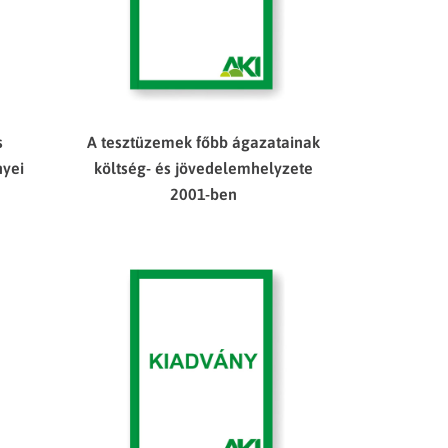
s
A tesztüzemek főbb ágazatainak
nyei
költség- és jövedelemhelyzete
2001-ben