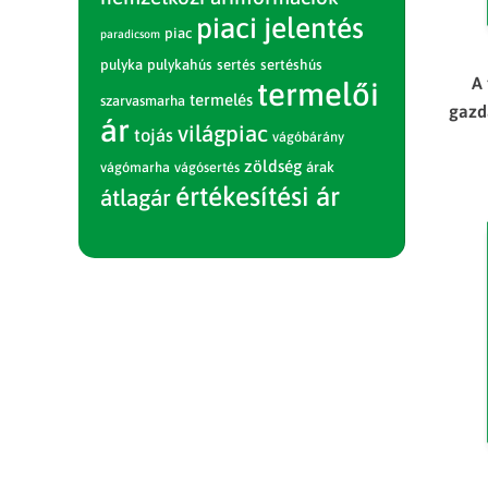
piaci jelentés
piac
paradicsom
pulyka
pulykahús
sertés
sertéshús
A
termelői
termelés
szarvasmarha
gazd
ár
világpiac
tojás
vágóbárány
zöldség
vágómarha
vágósertés
árak
értékesítési ár
átlagár