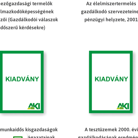
ezőgazdasági termelők
Az élelmiszertermelés
almazkodóképességének
gazdálkodó szervezetein
mzői (Gazdálkodói válaszok
pénzügyi helyzete, 200
időszerű kérdésekre)
zmunkaidős kisgazdaságok
A tesztüzemek 2000. évi
nytermelési ágazatainak
gazdálkodásának eredmén