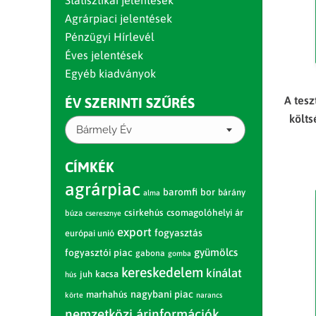
Statisztikai jelentések
Agrárpiaci jelentések
Pénzügyi Hírlevél
Éves jelentések
Egyéb kiadványok
A tes
ÉV SZERINTI SZŰRÉS
költ
Bármely Év
CÍMKÉK
agrárpiac
baromfi
bor
bárány
alma
csirkehús
csomagolóhelyi ár
búza
cseresznye
export
fogyasztás
európai unió
gyümölcs
fogyasztói piac
gabona
gomba
kereskedelem
kínálat
juh
kacsa
hús
nagybani piac
marhahús
körte
narancs
nemzetközi árinformációk