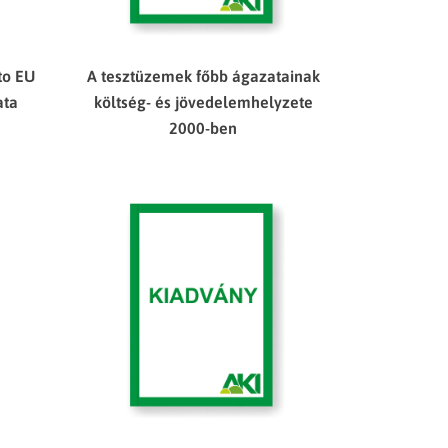
to EU
A tesztüzemek főbb ágazatainak
ata
költség- és jövedelemhelyzete
2000-ben