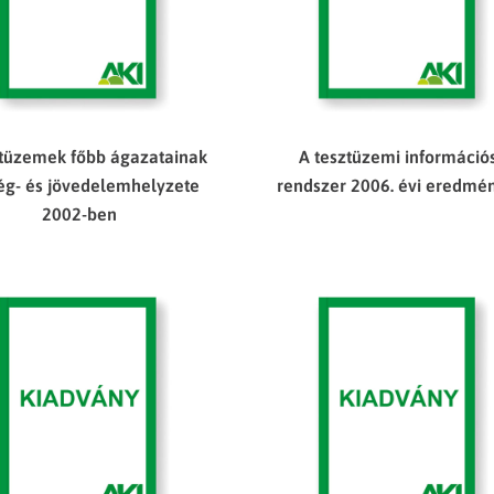
ztüzemek főbb ágazatainak
A tesztüzemi információ
ség- és jövedelemhelyzete
rendszer 2006. évi eredmé
2002-ben