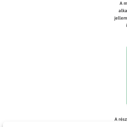
A m
alk
jelle
A rés
növé