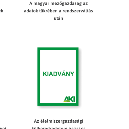
A magyar mezőgazdaság az
ek
adatok tükrében a rendszerváltás
1
után
Az élelmiszergazdasági
yei
külkereskedelem hazai és