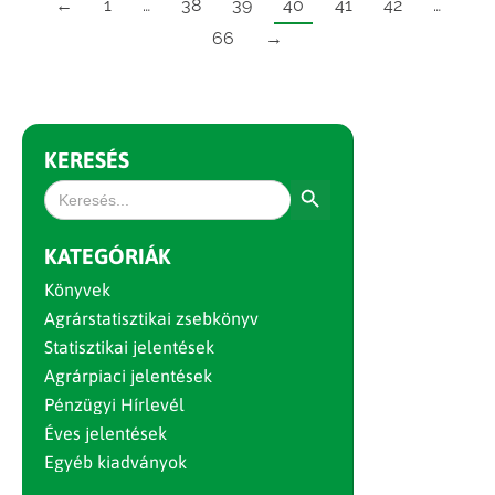
←
1
…
38
39
40
41
42
…
66
→
KERESÉS
Search Button
Search
for:
KATEGÓRIÁK
Könyvek
Agrárstatisztikai zsebkönyv
Statisztikai jelentések
Agrárpiaci jelentések
Pénzügyi Hírlevél
Éves jelentések
Egyéb kiadványok