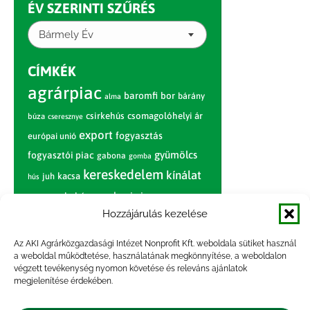
ÉV SZERINTI SZŰRÉS
Bármely Év
CÍMKÉK
agrárpiac
baromfi
bor
bárány
alma
csirkehús
csomagolóhelyi ár
búza
cseresznye
export
fogyasztás
európai unió
gyümölcs
fogyasztói piac
gabona
gomba
kereskedelem
kínálat
juh
kacsa
hús
nagybani piac
marhahús
körte
narancs
nemzetközi árinformációk
Hozzájárulás kezelése
piaci jelentés
piac
paradicsom
Az AKI Agrárközgazdasági Intézet Nonprofit Kft. weboldala sütiket használ
a weboldal működtetése, használatának megkönnyítése, a weboldalon
pulyka
pulykahús
sertés
sertéshús
végzett tevékenység nyomon követése és releváns ajánlatok
termelői
termelés
megjelenítése érdekében.
szarvasmarha
ár
világpiac
tojás
vágóbárány