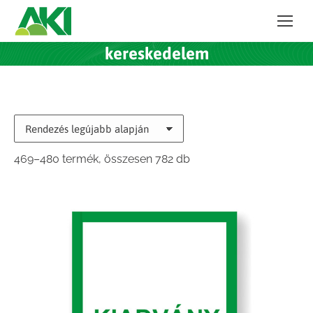
kereskedelem
Sorted
469–480 termék, összesen 782 db
by
latest