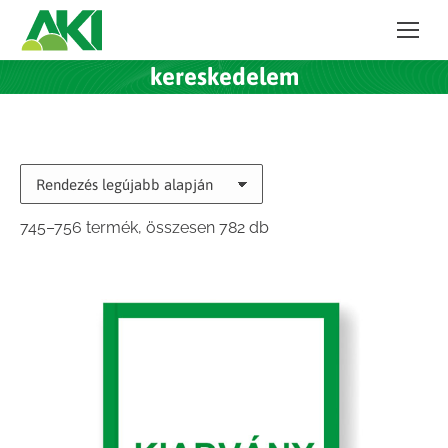
kereskedelem
Sorted
745–756 termék, összesen 782 db
by
latest