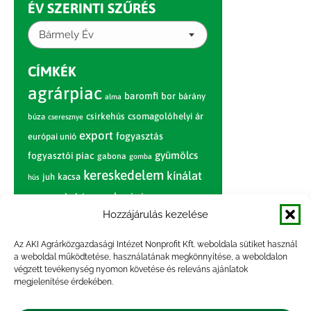
ÉV SZERINTI SZŰRÉS
Bármely Év
CÍMKÉK
agrárpiac
baromfi
bor
bárány
alma
csirkehús
csomagolóhelyi ár
búza
cseresznye
export
fogyasztás
európai unió
gyümölcs
fogyasztói piac
gabona
gomba
kereskedelem
kínálat
juh
kacsa
hús
nagybani piac
marhahús
körte
narancs
nemzetközi árinformációk
Hozzájárulás kezelése
piaci jelentés
piac
paradicsom
Az AKI Agrárközgazdasági Intézet Nonprofit Kft. weboldala sütiket használ
a weboldal működtetése, használatának megkönnyítése, a weboldalon
pulyka
pulykahús
sertés
sertéshús
végzett tevékenység nyomon követése és releváns ajánlatok
termelői
termelés
megjelenítése érdekében.
szarvasmarha
ár
világpiac
tojás
vágóbárány