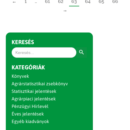
←
1
…
61
62
63
64
65
66
→
KERESÉS
Search Button
Search
for:
KATEGÓRIÁK
Könyvek
Agrárstatisztikai zsebkönyv
Statisztikai jelentések
Agrárpiaci jelentések
Pénzügyi Hírlevél
Éves jelentések
Egyéb kiadványok