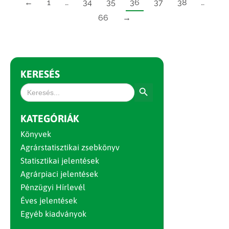
←
1
…
34
35
36
37
38
…
66
→
KERESÉS
Search Button
Search
for:
KATEGÓRIÁK
Könyvek
Agrárstatisztikai zsebkönyv
Statisztikai jelentések
Agrárpiaci jelentések
Pénzügyi Hírlevél
Éves jelentések
Egyéb kiadványok