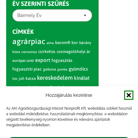
ÉV SZERINTI SZŰRÉS
Bármely Év
CÍMKÉK
agrárpiac
baromfi
bor
bárány
alma
csirkehús
csomagolóhelyi ár
búza
cseresznye
export
fogyasztás
európai unió
gyümölcs
fogyasztói piac
gabona
gomba
kereskedelem
kínálat
juh
kacsa
hús
nagybani piac
marhahús
körte
narancs
nemzetközi árinformációk
Hozzájárulás kezelése
piaci jelentés
piac
paradicsom
Az AKI Agrárközgazdasági Intézet Nonprofit Kft. weboldala sütiket használ
a weboldal működtetése, használatának megkönnyítése, a weboldalon
pulyka
pulykahús
sertés
sertéshús
végzett tevékenység nyomon követése és releváns ajánlatok
termelői
termelés
megjelenítése érdekében.
szarvasmarha
ár
világpiac
tojás
vágóbárány