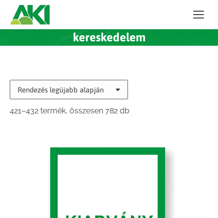
kereskedelem
Sorted
421–432 termék, összesen 782 db
by
latest