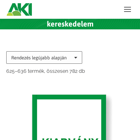
kereskedelem
Sorted
625–636 termék, összesen 782 db
by
latest