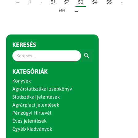
←
1
…
51
52
53
54
55
…
66
→
KERESÉS
Search Button
Search
for:
KATEGÓRIÁK
Könyvek
Agrárstatisztikai zsebkönyv
Statisztikai jelentések
Agrárpiaci jelentések
Pénzügyi Hírlevél
Éves jelentések
Egyéb kiadványok