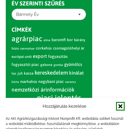
ÉV SZERINTI SZŰRÉS
Bármely Év
CÍMKÉK
agrárpiac
baromfi
bor
bárány
alma
csirkehús
csomagolóhelyi ár
búza
cseresznye
export
fogyasztás
európai unió
gyümölcs
fogyasztói piac
gabona
gomba
kereskedelem
kínálat
juh
kacsa
hús
nagybani piac
marhahús
körte
narancs
nemzetközi árinformációk
piaci jelentés
piac
paradicsom
Hozzájárulás kezelése
pulyka
pulykahús
sertés
sertéshús
termelői
termelés
szarvasmarha
Az AKI Agrárközgazdasági Intézet Nonprofit Kft. weboldala sütiket használ
ár
a weboldal működtetése, használatának megkönnyítése, a weboldalon
világpiac
tojás
vágóbárány