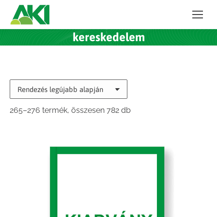
kereskedelem
Sorted
265–276 termék, összesen 782 db
by
latest