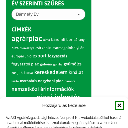
ÉV SZERINTI SZŰRÉS
Bármely Év
CÍMKÉK
agrárpiac
baromfi
bor
bárány
alma
csirkehús
csomagolóhelyi ár
búza
cseresznye
export
fogyasztás
európai unió
gyümölcs
fogyasztói piac
gabona
gomba
kereskedelem
kínálat
juh
kacsa
hús
nagybani piac
marhahús
körte
narancs
nemzetközi árinformációk
piaci jelentés
piac
paradicsom
Hozzájárulás kezelése
pulyka
pulykahús
sertés
sertéshús
termelői
termelés
szarvasmarha
Az AKI Agrárközgazdasági Intézet Nonprofit Kft. weboldala sütiket használ
ár
a weboldal működtetése, használatának megkönnyítése, a weboldalon
világpiac
tojás
vágóbárány