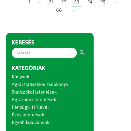
←
1
…
21
22
23
24
25
…
66
→
KERESÉS
Search Button
Search
for:
KATEGÓRIÁK
Könyvek
Agrárstatisztikai zsebkönyv
Statisztikai jelentések
Agrárpiaci jelentések
Pénzügyi Hírlevél
Éves jelentések
Egyéb kiadványok