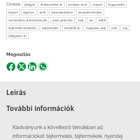
Címkék:
átlagár
értékesítési ár
európai unió
export
fogyasztás
import
joghurt
kefir
kereskedelem
kereslet-kínálat
nemzetközi árinformációk
piaci jelentés
sajt
tej
tejföl
tejtermék-termelés
tejtermelés
termelői ár
trappista sajt
túró
vaj
világpiaci ár
Megosztás
Share
Share
Share
Share
on
on
on
on
Facebook
X
LinkedIn
WhatsApp
Leírás
További információk
Kiadványunk a következő témákban ad
információkat: tejtermelés, tejtermékek, nyerstej