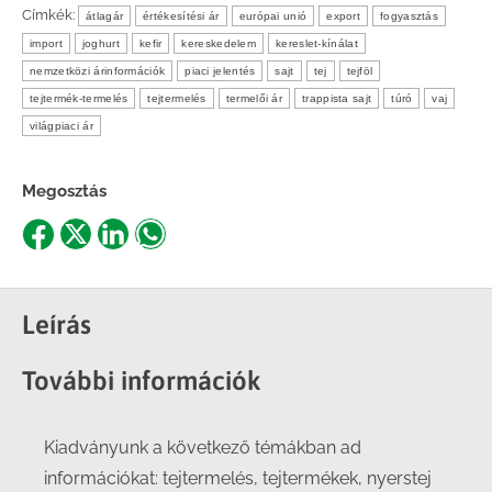
Címkék:
átlagár
értékesítési ár
európai unió
export
fogyasztás
import
joghurt
kefir
kereskedelem
kereslet-kínálat
nemzetközi árinformációk
piaci jelentés
sajt
tej
tejföl
tejtermék-termelés
tejtermelés
termelői ár
trappista sajt
túró
vaj
világpiaci ár
Megosztás
Share
Share
Share
Share
on
on
on
on
Facebook
X
LinkedIn
WhatsApp
Leírás
További információk
Kiadványunk a következő témákban ad
információkat: tejtermelés, tejtermékek, nyerstej