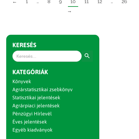
←
1
…
8
9
10
11
12
…
26
→
KERESÉS
Search Button
Search
for:
KATEGÓRIÁK
Könyvek
Agrárstatisztikai zsebkönyv
Statisztikai jelentések
Agrárpiaci jelentések
Pénzügyi Hírlevél
Éves jelentések
Egyéb kiadványok