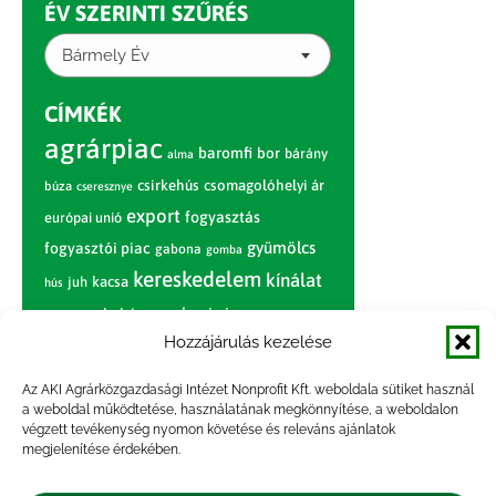
ÉV SZERINTI SZŰRÉS
Bármely Év
CÍMKÉK
agrárpiac
baromfi
bor
bárány
alma
csirkehús
csomagolóhelyi ár
búza
cseresznye
export
fogyasztás
európai unió
gyümölcs
fogyasztói piac
gabona
gomba
kereskedelem
kínálat
juh
kacsa
hús
nagybani piac
marhahús
körte
narancs
nemzetközi árinformációk
Hozzájárulás kezelése
piaci jelentés
piac
paradicsom
Az AKI Agrárközgazdasági Intézet Nonprofit Kft. weboldala sütiket használ
a weboldal működtetése, használatának megkönnyítése, a weboldalon
pulyka
pulykahús
sertés
sertéshús
végzett tevékenység nyomon követése és releváns ajánlatok
termelői
termelés
megjelenítése érdekében.
szarvasmarha
ár
világpiac
tojás
vágóbárány