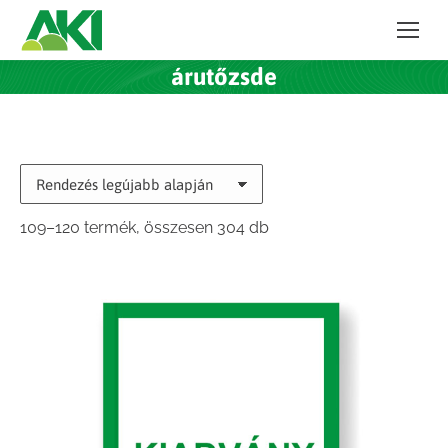
árutőzsde
Sorted
109–120 termék, összesen 304 db
by
latest