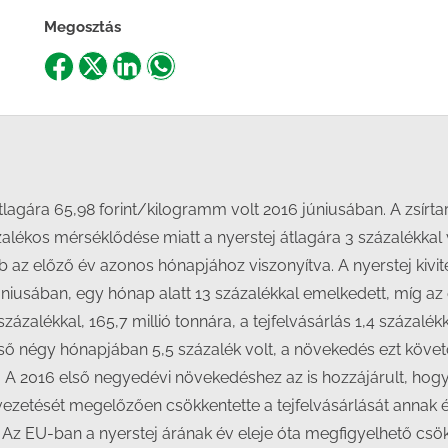
Megosztás
Share
Share
Share
Share
on
on
on
on
Facebook
X
LinkedIn
WhatsApp
agára 65,98 forint/kilogramm volt 2016 júniusában. A zsírta
alékos mérséklődése miatt a nyerstej átlagára 3 százalékkal 
 az előző év azonos hónapjához viszonyítva. A nyerstej kivitel
niusában, egy hónap alatt 13 százalékkal emelkedett, míg az
zázalékkal, 165,7 millió tonnára, a tejfelvásárlás 1,4 százalék
lső négy hónapjában 5,5 százalék volt, a növekedés ezt követő
 A 2016 első negyedévi növekedéshez az is hozzájárult, hogy
 kivezetését megelőzően csökkentette a tejfelvásárlását annak
t. Az EU-ban a nyerstej árának év eleje óta megfigyelhető c