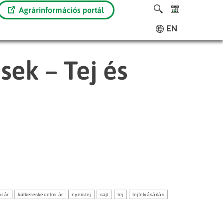
Agrárinformációs portál
EN
sek – Tej és
i ár
külkereskedelmi ár
nyerstej
sajt
tej
tejfelvásárlás