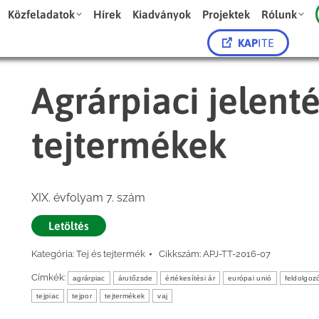
Közfeladatok
Hírek
Kiadványok
Projektek
Rólunk
KAP
ITE
Agrárpiaci jelenté
tejtermékek
XIX. évfolyam 7. szám
Letöltés
Kategória:
Tej és tejtermék
Cikkszám:
APJ-TT-2016-07
Címkék:
agrárpiac
árutőzsde
értékesítési ár
európai unió
feldolgozó
tejpiac
tejpor
tejtermékek
vaj