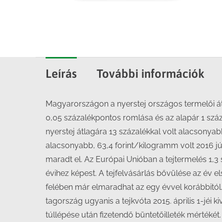
Leírás
További információk
Magyarországon a nyerstej országos termelői átl
0,05 százalékpontos romlása és az alapár 1 száz
nyerstej átlagára 13 százalékkal volt alacsonyabb
alacsonyabb, 63,4 forint/kilogramm volt 2016 jú
maradt el. Az Európai Unióban a tejtermelés 1,3 s
évihez képest. A tejfelvásárlás bővülése az év e
felében már elmaradhat az egy évvel korábbitól.
tagország ugyanis a tejkvóta 2015. április 1-jéi
túllépése után fizetendő büntetőilleték mértéké