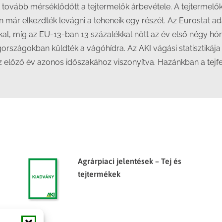
ovább mérséklődött a tejtermelők árbevétele. A tejtermelők 
 már elkezdték levágni a teheneik egy részét. Az Eurostat ad
kal, míg az EU-13-ban 13 százalékkal nőtt az év első négy h
agországokban küldték a vágóhídra. Az AKI vágási statisztikáj
 előző év azonos időszakához viszonyítva. Hazánkban a tejfe
Agrárpiaci jelentések – Tej és
tejtermékek