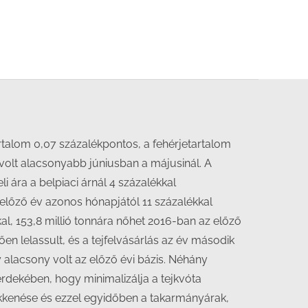
rtalom 0,07 százalékpontos, a fehérjetartalom
volt alacsonyabb júniusban a májusinál. A
i ára a belpiaci árnál 4 százalékkal
 előző év azonos hónapjától 11 százalékkal
kal, 153,8 millió tonnára nőhet 2016-ban az előző
en lelassult, és a tejfelvásárlás az év második
 alacsony volt az előző évi bázis. Néhány
 érdekében, hogy minimalizálja a tejkvóta
sökkenése és ezzel egyidőben a takarmányárak,