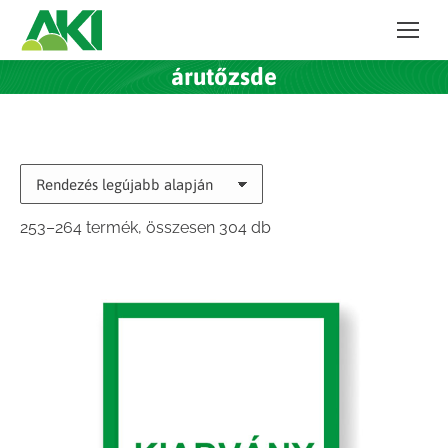
árutőzsde
Sorted
253–264 termék, összesen 304 db
by
latest