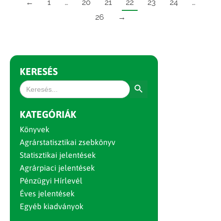
←
1
…
20
21
22
23
24
…
26
→
KERESÉS
Search Button
Search
for:
KATEGÓRIÁK
Könyvek
Agrárstatisztikai zsebkönyv
Statisztikai jelentések
Agrárpiaci jelentések
Pénzügyi Hírlevél
Éves jelentések
Egyéb kiadványok