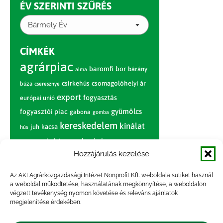
ÉV SZERINTI SZŰRÉS
Bármely Év
CÍMKÉK
agrárpiac
baromfi
bor
bárány
alma
csirkehús
csomagolóhelyi ár
búza
cseresznye
export
fogyasztás
európai unió
gyümölcs
fogyasztói piac
gabona
gomba
kereskedelem
kínálat
juh
kacsa
hús
nagybani piac
marhahús
körte
narancs
nemzetközi árinformációk
Hozzájárulás kezelése
piaci jelentés
piac
paradicsom
Az AKI Agrárközgazdasági Intézet Nonprofit Kft. weboldala sütiket használ
a weboldal működtetése, használatának megkönnyítése, a weboldalon
pulyka
pulykahús
sertés
sertéshús
végzett tevékenység nyomon követése és releváns ajánlatok
termelői
termelés
megjelenítése érdekében.
szarvasmarha
ár
világpiac
tojás
vágóbárány