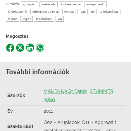
Címkék:
agrárpiac
árutőzsde
értékesítési ár
európai unió
feldolgozói ár
külkereskedelmi ár
nyerstej
sajt
tej
tejfelvásárlás
tejpiac
tejpor
tejtermékek
vaj
Megosztás
Share
Share
Share
Share
on
on
on
on
Facebook
X
LinkedIn
WhatsApp
További információk
MÁNDI-NAGY Dániel
,
STUMMER
Szerzők
Ildikó
Év
2011
Q02 – Árupiacok, Q11 – Aggregált
Szakterület
kínálat és kereslet elemzés – Árak