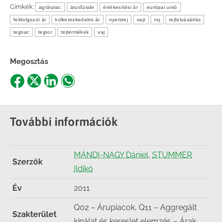
Címkék:
agrárpiac
árutőzsde
értékesítési ár
európai unió
feldolgozói ár
külkereskedelmi ár
nyerstej
sajt
tej
tejfelvásárlás
tejpiac
tejpor
tejtermékek
vaj
Megosztás
Share
Share
Share
Share
on
on
on
on
Facebook
X
LinkedIn
WhatsApp
További információk
MÁNDI-NAGY Dániel
,
STUMMER
Szerzők
Ildikó
Év
2011
Q02 – Árupiacok, Q11 – Aggregált
Szakterület
kínálat és kereslet elemzés – Árak