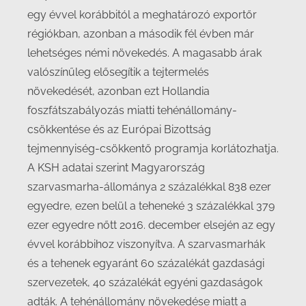
egy évvel korábbitól a meghatározó exportőr
régiókban, azonban a második fél évben már
lehetséges némi növekedés. A magasabb árak
valószínűleg elősegítik a tejtermelés
növekedését, azonban ezt Hollandia
foszfátszabályozás miatti tehénállomány-
csökkentése és az Európai Bizottság
tejmennyiség-csökkentő programja korlátozhatja.
A KSH adatai szerint Magyarország
szarvasmarha-állománya 2 százalékkal 838 ezer
egyedre, ezen belül a teheneké 3 százalékkal 379
ezer egyedre nőtt 2016. december elsején az egy
évvel korábbihoz viszonyítva. A szarvasmarhák
és a tehenek egyaránt 60 százalékát gazdasági
szervezetek, 40 százalékát egyéni gazdaságok
adták. A tehénállomány növekedése miatt a