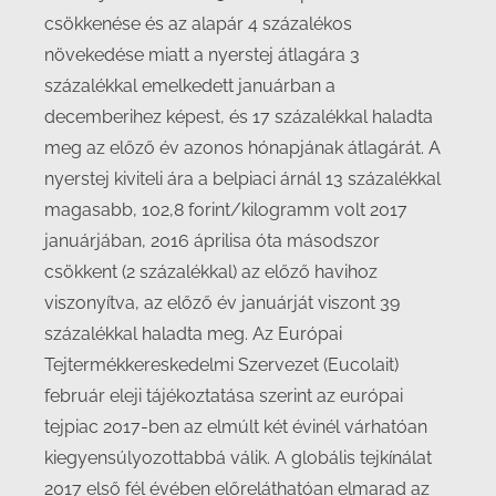
csökkenése és az alapár 4 százalékos
növekedése miatt a nyerstej átlagára 3
százalékkal emelkedett januárban a
decemberihez képest, és 17 százalékkal haladta
meg az előző év azonos hónapjának átlagárát. A
nyerstej kiviteli ára a belpiaci árnál 13 százalékkal
magasabb, 102,8 forint/kilogramm volt 2017
januárjában, 2016 áprilisa óta másodszor
csökkent (2 százalékkal) az előző havihoz
viszonyítva, az előző év januárját viszont 39
százalékkal haladta meg. Az Európai
Tejtermékkereskedelmi Szervezet (Eucolait)
február eleji tájékoztatása szerint az európai
tejpiac 2017-ben az elmúlt két évinél várhatóan
kiegyensúlyozottabbá válik. A globális tejkínálat
2017 első fél évében előreláthatóan elmarad az