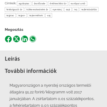
Címkék:
agrárpiac
árutőzsde
értékesítési ár
európai unió
feldolgozói ár
külkereskedelmi ár
nyerstej
sajt
tej
tejfelvásárlás
tejpiac
tejpor
tejtermékek
vaj
Megosztás
Share
Share
Share
Share
on
on
on
on
Facebook
X
LinkedIn
WhatsApp
Leírás
További információk
Magyarországon a nyerstej országos termelői
átlagára 91,22 forint/kilogramm volt 2017
januárjában. A zsírtartalom 0,01 százalékpontos,
a fehérjetartalom 0,03 százalékpontos