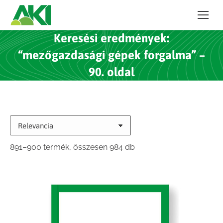
Keresési eredmények:
“mezőgazdasági gépek forgalma” –
90. oldal
Sorted
891–900 termék, összesen 984 db
by
latest