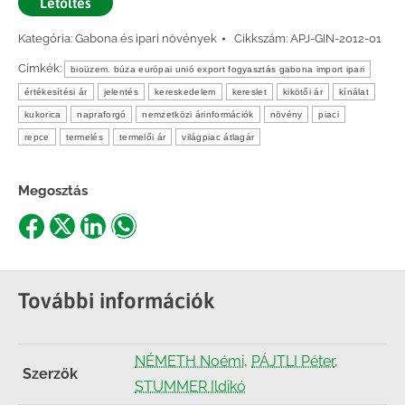
Letöltés
Kategória:
Gabona és ipari növények
Cikkszám:
APJ-GIN-2012-01
Címkék:
bioüzem. búza európai unió export fogyasztás gabona import ipari
értékesítési ár
jelentés
kereskedelem
kereslet
kikötői ár
kínálat
kukorica
napraforgó
nemzetközi árinformációk
növény
piaci
repce
termelés
termelői ár
világpiac átlagár
Megosztás
Share
Share
Share
Share
on
on
on
on
Facebook
X
LinkedIn
WhatsApp
További információk
NÉMETH Noémi
,
PÁJTLI Péter
,
Szerzők
STUMMER Ildikó