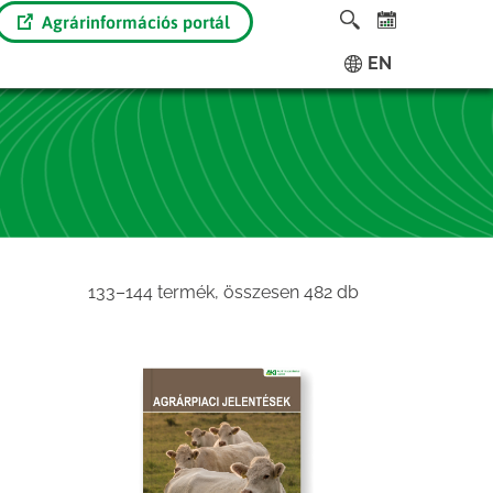
Agrárinformációs portál
EN
Sorted
133–144 termék, összesen 482 db
by
latest