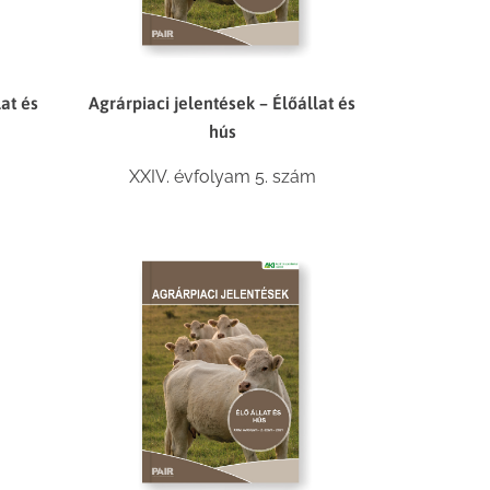
lat és
Agrárpiaci jelentések – Élőállat és
hús
XXIV. évfolyam 5. szám