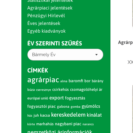
Statisztikai jelentések
Agrárpiaci jelentések
Pénzügyi Hírlevél
Éves jelentések
Egyéb kiadványok
Agrárpi
ÉV SZERINTI SZŰRÉS
Bármely Év
XX
CÍMKÉK
agrárpiac
baromfi
bor
bárány
alma
csirkehús
csomagolóhelyi ár
búza
cseresznye
export
fogyasztás
európai unió
gyümölcs
fogyasztói piac
gabona
gomba
kereskedelem
kínálat
juh
kacsa
hús
nagybani piac
marhahús
körte
narancs
nemzetközi árinformációk