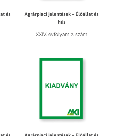
lat és
Agrárpiaci jelentések – Élőállat és
hús
XXIV. évfolyam 2. szám
lat és
Agrárpiaci jelentések – Élőállat és