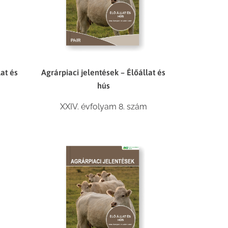
lat és
Agrárpiaci jelentések – Élőállat és
hús
XXIV. évfolyam 8. szám