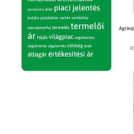
piaci jelentés
piac
paradicsom
pulyka
pulykahús
sertés
sertéshús
termelői
termelés
Agrárpi
szarvasmarha
ár
világpiac
tojás
vágóbárány
zöldség
vágómarha
vágósertés
árak
X
értékesítési ár
átlagár