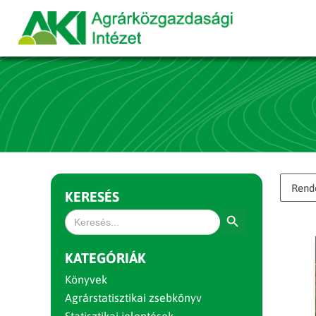
KERESÉS
Search Button
Search
for:
KATEGÓRIÁK
Könyvek
Agrárstatisztikai zsebkönyv