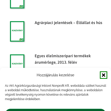
Agrárpiaci jelentések – Élőállat és hús
Egyes élelmiszeripari termékek
árumérlege, 2013. félév
Hozzájárulás kezelése
Az AKI Agrárközgazdasági Intézet Nonprofit Kft. weboldala sütiket használ
Egyes élelmiszeripari termékek
a weboldal működtetése, használatának megkönnyítése, a weboldalon
végzett tevékenység nyomon követése és releváns ajánlatok
árumérlege, 2012. év
megjelenítése érdekében.