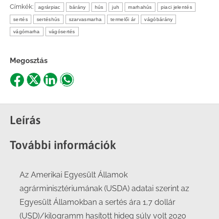
Címkék:
agrárpiac
bárány
hús
juh
marhahús
piaci jelentés
sertés
sertéshús
szarvasmarha
termelői ár
vágóbárány
vágómarha
vágósertés
Megosztás
Share
Share
Share
Share
on
on
on
on
Facebook
X
LinkedIn
WhatsApp
Leírás
További információk
Az Amerikai Egyesült Államok
agrárminisztériumának (USDA) adatai szerint az
Egyesült Államokban a sertés ára 1,7 dollár
(USD)/kilogramm hasított hideg súly volt 2020