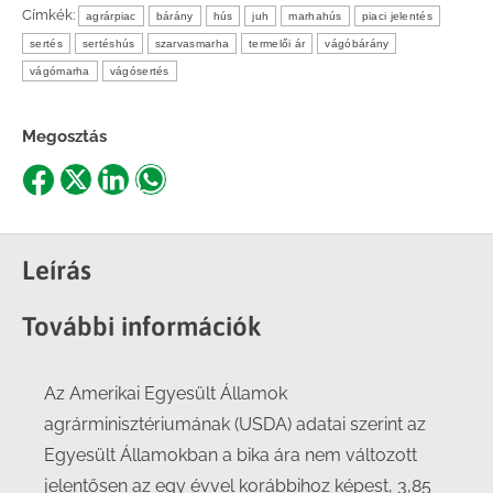
Címkék:
agrárpiac
bárány
hús
juh
marhahús
piaci jelentés
sertés
sertéshús
szarvasmarha
termelői ár
vágóbárány
vágómarha
vágósertés
Megosztás
Share
Share
Share
Share
on
on
on
on
Facebook
X
LinkedIn
WhatsApp
Leírás
További információk
Az Amerikai Egyesült Államok
agrárminisztériumának (USDA) adatai szerint az
Egyesült Államokban a bika ára nem változott
jelentősen az egy évvel korábbihoz képest, 3,85