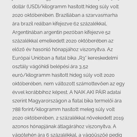
dollár (USD)/kilogramm hasított hideg súly volt
2020 októberében. Brazíliában a szarvasmarha
ára brazil reálban kifejezve 62 százalékkal,
Argentínában argentin pezóban kifejezve 52
százalékkal emelkedett 2020 októberében az
előző év hasonló hónapjához viszonyítva. Az
Európai Unióban a fiatal bika „R3” kereskedelmi
osztály vágóhídi belépési ára 3,52
euró/kilogramm hasított hideg súly volt 2020
októberében, nem változott számottevően az egy
évvel korábbihoz képest. A NAIK AKI PÁIR adatai
szerint Magyarországon a fiatal bika termelői ára
788 forint/kilogramm hasított meleg súly volt
2020 októberében, 2 százalékkal növekedett 2019
azonos hónapjának átlagárához viszonyítva. A
vágótehén ára 6 százalékkal, a vágóüszőé pedig