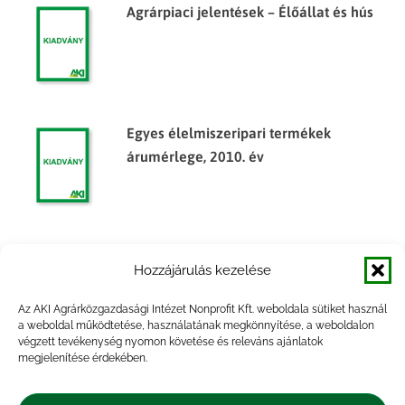
Agrárpiaci jelentések – Élőállat és hús
Egyes élelmiszeripari termékek
árumérlege, 2010. év
Egyes élelmiszeripari termékek
Hozzájárulás kezelése
árumérlege, 2014. év
Az AKI Agrárközgazdasági Intézet Nonprofit Kft. weboldala sütiket használ
a weboldal működtetése, használatának megkönnyítése, a weboldalon
végzett tevékenység nyomon követése és releváns ajánlatok
megjelenítése érdekében.
Egyes élelmiszeripari termékek
árumérlege, 2014. félév