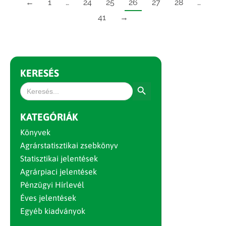
←
1
…
24
25
26
27
28
…
41
→
KERESÉS
Search Button
Search
for:
KATEGÓRIÁK
Könyvek
Agrárstatisztikai zsebkönyv
Statisztikai jelentések
Agrárpiaci jelentések
Pénzügyi Hírlevél
Éves jelentések
Egyéb kiadványok