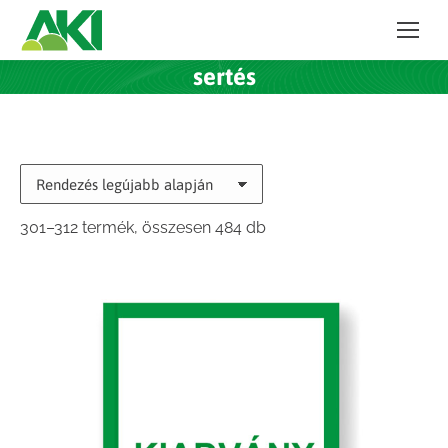
sertés
Sorted
301–312 termék, összesen 484 db
by
latest