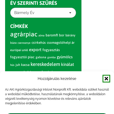
ÉV SZERINTI SZŰRÉS
Bármely Év
CÍMKÉK
agrárpiac
baromfi
bor
bárány
alma
csirkehús
csomagolóhelyi ár
búza
cseresznye
export
fogyasztás
európai unió
gyümölcs
fogyasztói piac
gabona
gomba
kereskedelem
kínálat
juh
kacsa
hús
nagybani piac
marhahús
körte
narancs
nemzetközi árinformációk
Hozzájárulás kezelése
piaci jelentés
piac
paradicsom
Az AKI Agrárközgazdasági Intézet Nonprofit Kft. weboldala sütiket használ
a weboldal működtetése, használatának megkönnyítése, a weboldalon
pulyka
pulykahús
sertés
sertéshús
végzett tevékenység nyomon követése és releváns ajánlatok
termelői
termelés
megjelenítése érdekében.
szarvasmarha
ár
világpiac
tojás
vágóbárány